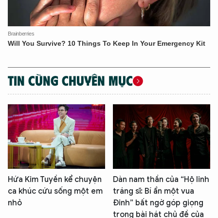
An Ninh Thủ Đô nhé. Tôi sẵn sàng hỗ trợ!
TIN CÙNG CHUYÊN MỤC
Hứa Kim Tuyền kể chuyện
Dàn nam thần của “Hộ linh
ca khúc cứu sống một em
tráng sĩ: Bí ẩn một vua
nhỏ
Đinh” bất ngờ góp giọng
trong bài hát chủ đề của