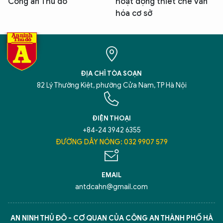
Công an Thủ đô
hoạt động thiết chế văn
hóa cơ sở
ĐỊA CHỈ TÒA SOẠN
82 Lý Thường Kiệt, phường Cửa Nam, TP Hà Nội
ĐIỆN THOẠI
+84-24 3942 6355
ĐƯỜNG DÂY NÓNG: 032 9907 579
EMAIL
antdcahn@gmail.com
AN NINH THỦ ĐÔ - CƠ QUAN CỦA CÔNG AN THÀNH PHỐ HÀ