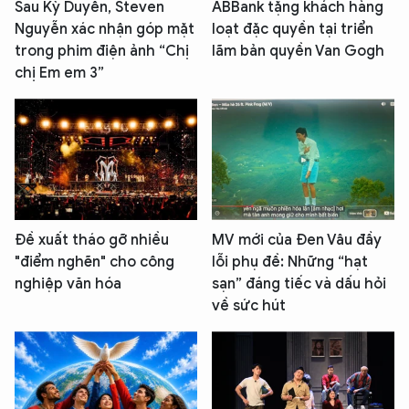
Sau Kỳ Duyên, Steven
ABBank tặng khách hàng
Nguyễn xác nhận góp mặt
loạt đặc quyền tại triển
trong phim điện ảnh “Chị
lãm bản quyền Van Gogh
chị Em em 3”
Đề xuất tháo gỡ nhiều
MV mới của Đen Vâu đầy
"điểm nghẽn" cho công
lỗi phụ đề: Những “hạt
nghiệp văn hóa
sạn” đáng tiếc và dấu hỏi
về sức hút