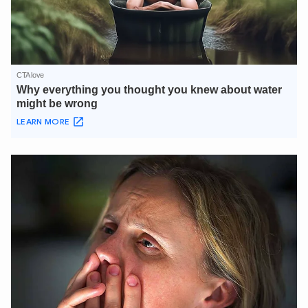
XIN CHÀO,
TÔI LÀ CHATBOT CỦA
Hãy hỏi tôi bất kỳ điều gì bạn cần biết về