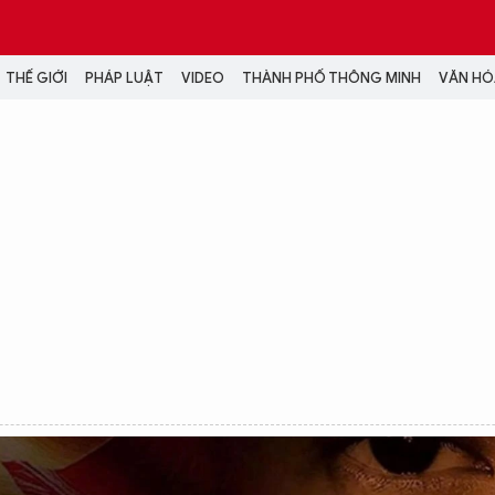
THẾ GIỚI
PHÁP LUẬT
VIDEO
THÀNH PHỐ THÔNG MINH
VĂN HÓA
MEDIA
NH TRỊ - XÃ HỘI
VIDEO
Đại hội Đảng
PODCAST
ÁP LUẬT
ẢNH
LONGFORM
N HÓA - GIẢI TRÍ
INFOGRAPHIC
NG Ở HÀ NỘI
LỊCH VẠN SỰ
LTIMEDIA
Podcast
Video
Ảnh
Infographic