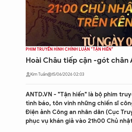
PHIM TRUYỀN HÌNH CHÍNH LUẬN "TẬN HIẾN"
Hoài Châu tiếp cận -gót chân
Kim Tuấn
15/06/2026 02:03
ANTD.VN - "Tận hiến" là bộ phim truyền
tình báo, tôn vinh những chiến sĩ c
Điện ảnh Công an nhân dân (Cục Tru
phục vụ khán giả vào 21h00 Chủ nhật