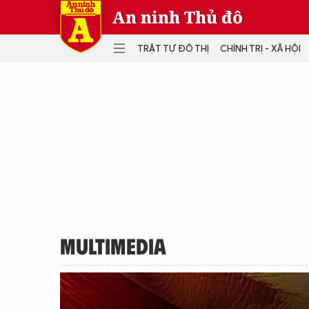
An ninh Thủ đô
TRẬT TỰ ĐÔ THỊ
CHÍNH TRỊ - XÃ HỘI
DANH MỤC
TRẬT TỰ ĐÔ THỊ
CHÍ
THẾ GIỚI
PH
Quân sự
THÀNH PHỐ THÔNG MINH
VĂ
THỂ THAO
SỐ
KINH DOANH
MU
MULTIMEDIA