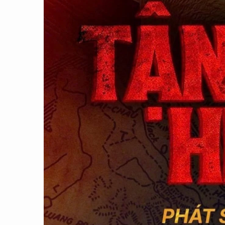
CON ĐƯỜNG KHỞI NGHIỆP