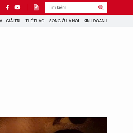
 - GIẢI TRÍ
THỂ THAO
SỐNG Ở HÀ NỘI
KINH DOANH
THÔNG TIN THÊM
CỘNG TÁC VỚI ANTĐ
TRA CỨU XE
HOTLINE: 032 9907 579