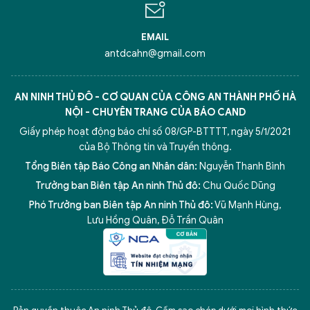
EMAIL
antdcahn@gmail.com
AN NINH THỦ ĐÔ - CƠ QUAN CỦA CÔNG AN THÀNH PHỐ HÀ
NỘI - CHUYÊN TRANG CỦA BÁO CAND
Giấy phép hoạt động báo chí số 08/GP-BTTTT, ngày 5/1/2021
của Bộ Thông tin và Truyền thông.
Tổng Biên tập Báo Công an Nhân dân:
Nguyễn Thanh Bình
Trưởng ban Biên tập An ninh Thủ đô:
Chu Quốc Dũng
Phó Trưởng ban Biên tập An ninh Thủ đô:
Vũ Mạnh Hùng
,
Lưu Hồng Quân
,
Đỗ Trần Quân
5 điểm nghẽn của Hà Nội
giải pháp xử lý điểm nghẽn của