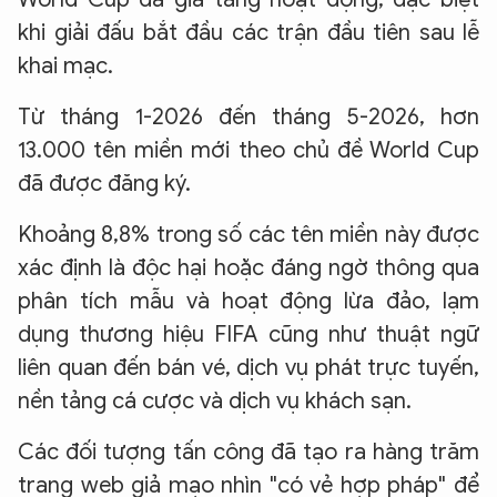
khi giải đấu bắt đầu các trận đầu tiên sau lễ
khai mạc.
Từ tháng 1-2026 đến tháng 5-2026, hơn
13.000 tên miền mới theo chủ đề World Cup
đã được đăng ký.
Khoảng 8,8% trong số các tên miền này được
xác định là độc hại hoặc đáng ngờ thông qua
phân tích mẫu và hoạt động lừa đảo, lạm
dụng thương hiệu FIFA cũng như thuật ngữ
liên quan đến bán vé, dịch vụ phát trực tuyến,
nền tảng cá cược và dịch vụ khách sạn.
Các đối tượng tấn công đã tạo ra hàng trăm
trang web giả mạo nhìn "có vẻ hợp pháp" để