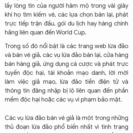
lấy lòng tin của người hâm mộ trong vài giây
khi họ tìm kiếm vé, các lựa chọn bán lại, phát
trực tiếp trận đấu, gói du lịch hay hàng chính
hãng liên quan đến World Cup.
Trong số đó nổi bật là các trang web lừa đảo
và bán vé giả, các vụ lừa đảo bán lại, cửa hàng
bán hàng giả, ứng dụng cá cược và phát trực
tuyến độc hại, tài khoản mạo danh, lời mời
làm việc giả mạo, lừa đảo tiền điện tử và
thông tin đăng nhập bị lộ liên quan đến phần
mềm độc hại hoặc các vụ vi phạm bảo mật.
Các vụ lừa đảo bán vé giả là một trong những
thủ đoạn lừa đảo phổ biến nhất vì tình trạng