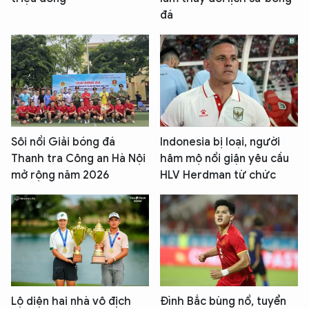
đá
Sôi nổi Giải bóng đá
Indonesia bị loại, người
Thanh tra Công an Hà Nội
hâm mộ nổi giận yêu cầu
mở rộng năm 2026
HLV Herdman từ chức
Lộ diện hai nhà vô địch
Đình Bắc bùng nổ, tuyển