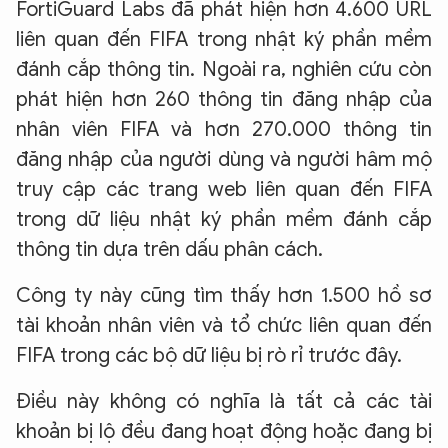
FortiGuard Labs đã phát hiện hơn 4.600 URL
liên quan đến FIFA trong nhật ký phần mềm
đánh cắp thông tin. Ngoài ra, nghiên cứu còn
phát hiện hơn 260 thông tin đăng nhập của
nhân viên FIFA và hơn 270.000 thông tin
đăng nhập của người dùng và người hâm mộ
truy cập các trang web liên quan đến FIFA
trong dữ liệu nhật ký phần mềm đánh cắp
thông tin dựa trên dấu phân cách.
Công ty này cũng tìm thấy hơn 1.500 hồ sơ
tài khoản nhân viên và tổ chức liên quan đến
FIFA trong các bộ dữ liệu bị rò rỉ trước đây.
Điều này không có nghĩa là tất cả các tài
khoản bị lộ đều đang hoạt động hoặc đang bị