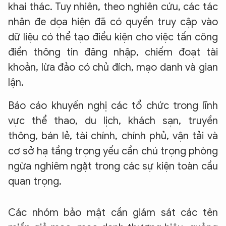
khai thác. Tuy nhiên, theo nghiên cứu, các tác
nhân đe dọa hiện đã có quyền truy cập vào
dữ liệu có thể tạo điều kiện cho việc tấn công
điền thông tin đăng nhập, chiếm đoạt tài
khoản, lừa đảo có chủ đích, mạo danh và gian
lận.
Báo cáo khuyến nghị các tổ chức trong lĩnh
vực thể thao, du lịch, khách sạn, truyền
thông, bán lẻ, tài chính, chính phủ, vận tải và
cơ sở hạ tầng trọng yếu cần chú trọng phòng
ngừa nghiêm ngặt trong các sự kiện toàn cầu
quan trọng.
Các nhóm bảo mật cần giám sát các tên