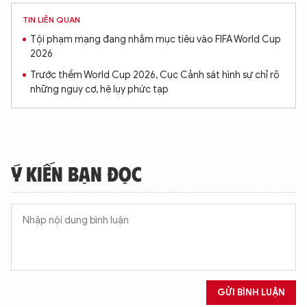
TIN LIÊN QUAN
Tội phạm mạng đang nhắm mục tiêu vào FIFA World Cup
2026
Trước thềm World Cup 2026, Cục Cảnh sát hình sự chỉ rõ
những nguy cơ, hệ lụy phức tạp
Ý KIẾN BẠN ĐỌC
GỬI BÌNH LUẬN