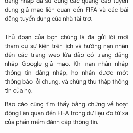
đăng nhập đã sử dụng các quảng cáo tuyển
dụng giả mạo liên quan đến FIFA và các bài
đăng tuyển dụng của nhà tài trợ.
Thủ đoạn của bọn chúng là đã gửi lời mời
tham dự sự kiện trên lịch và hướng nạn nhân
đến các trang web lừa đảo có trang đăng
nhập Google giả mạo. Khi nạn nhân nhập
thông tin đăng nhập, họ nhận được một
thông báo lỗi chung, và chúng thu thập thông
tin của họ.
Báo cáo cũng tìm thấy bằng chứng về hoạt
động liên quan đến FIFA trong dữ liệu đo từ xa
của phần mềm đánh cắp thông tin.