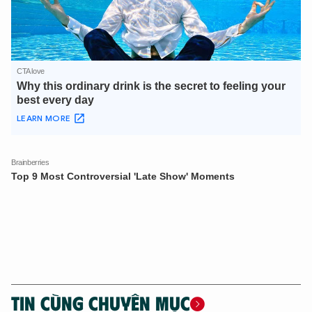
XIN CHÀO,
TÔI LÀ CHATBOT CỦA
Hãy hỏi tôi bất kỳ điều gì bạn cần biết về
An Ninh Thủ Đô nhé. Tôi sẵn sàng hỗ trợ!
TIN CÙNG CHUYÊN MỤC