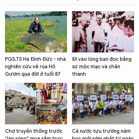
PGS.TS Hà Đình Đức - nhà
Đi vào lòng bạn đọc bằng
nghiên cứu về rùa Hồ
sự mộc mạc và chân
Gươm qua đời ở tuổi 87
thành
Chợ truyền thống trước
Cả nước tựu trường năm
“làn sóng” mua sắm trực
học mới sớm nhất từ ngày