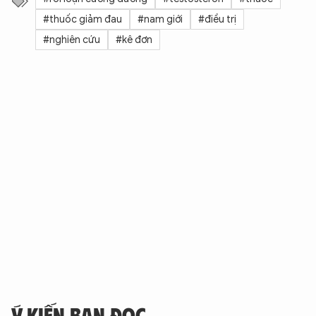
#thuốc giảm đau
#nam giới
#điều trị
#nghiên cứu
#kê đơn
Ý KIẾN BẠN ĐỌC