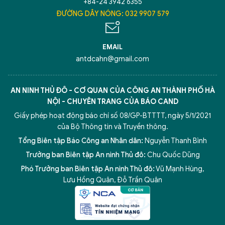
+84-24 3942 6355
ĐƯỜNG DÂY NÓNG: 032 9907 579
EMAIL
antdcahn@gmail.com
AN NINH THỦ ĐÔ - CƠ QUAN CỦA CÔNG AN THÀNH PHỐ HÀ
NỘI - CHUYÊN TRANG CỦA BÁO CAND
Giấy phép hoạt động báo chí số 08/GP-BTTTT, ngày 5/1/2021
của Bộ Thông tin và Truyền thông.
Tổng Biên tập Báo Công an Nhân dân:
Nguyễn Thanh Bình
Trưởng ban Biên tập An ninh Thủ đô:
Chu Quốc Dũng
Phó Trưởng ban Biên tập An ninh Thủ đô:
Vũ Mạnh Hùng
,
Lưu Hồng Quân
,
Đỗ Trần Quân
5 điểm nghẽn của Hà Nội
giải pháp xử lý điểm nghẽn của