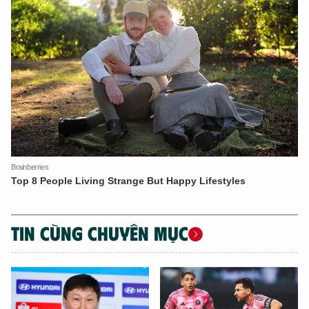
Hãy hỏi tôi bất kỳ điều gì bạn cần biết về
An Ninh Thủ Đô nhé. Tôi sẵn sàng hỗ trợ!
TIN CÙNG CHUYÊN MỤC