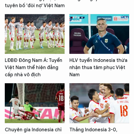
tuyên bố 'đòi nợ' Việt Nam
LĐBĐ Đông Nam Á: Tuyển
HLV tuyển Indonesia thừa
Việt Nam thể hiện đẳng
nhận thua tâm phục Việt
cấp nhà vô địch
Nam
Chuyên gia Indonesia chỉ
Thắng Indonesia 3-0,