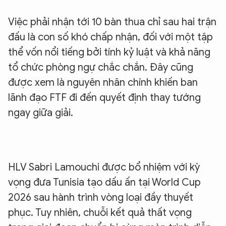
Việc phải nhận tới 10 bàn thua chỉ sau hai trận
đấu là con số khó chấp nhận, đối với một tập
thể vốn nổi tiếng bởi tính kỷ luật và khả năng
tổ chức phòng ngự chắc chắn. Đây cũng
được xem là nguyên nhân chính khiến ban
lãnh đạo FTF đi đến quyết định thay tướng
ngay giữa giải.
HLV Sabri Lamouchi được bổ nhiệm với kỳ
vọng đưa Tunisia tạo dấu ấn tại World Cup
2026 sau hành trình vòng loại đầy thuyết
phục. Tuy nhiên, chuỗi kết quả thất vọng