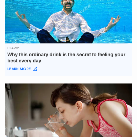
TÔI LÀ CHATBOT CỦA
Hãy hỏi tôi bất kỳ điều gì bạn cần biết về
An Ninh Thủ Đô nhé. Tôi sẵn sàng hỗ trợ!