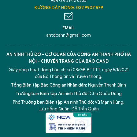
+84-24 3942 6355
ĐƯỜNG DÂY NÓNG: 032 9907 579
EMAIL
antdcahn@gmail.com
AN NINH THỦ ĐÔ - CƠ QUAN CỦA CÔNG AN THÀNH PHỐ HÀ
NỘI - CHUYÊN TRANG CỦA BÁO CAND
Giấy phép hoạt động báo chí số 08/GP-BTTTT, ngày 5/1/2021
của Bộ Thông tin và Truyền thông.
Tổng Biên tập Báo Công an Nhân dân:
Nguyễn Thanh Bình
Trưởng ban Biên tập An ninh Thủ đô:
Chu Quốc Dũng
Phó Trưởng ban Biên tập An ninh Thủ đô:
Vũ Mạnh Hùng
,
Lưu Hồng Quân
,
Đỗ Trần Quân
5 điểm nghẽn của Hà Nội
giải pháp xử lý điểm nghẽn của