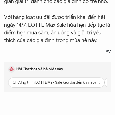
gian giải trí dành cho các gia đình có trẻ nhỏ.
Với hàng loạt ưu đãi được triển khai đến hết
ngày 14/7, LOTTE Max Sale hứa hẹn tiếp tục là
điểm hẹn mua sắm, ăn uống và giải trí yêu
thích của các gia đình trong mùa hè này.
PV
Hỏi Chatbot về bài viết này
Chương trình LOTTE Max Sale kéo dài đến khi nào?
Mức