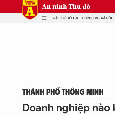
An ninh Thủ đô
TRẬT TỰ ĐÔ THỊ
CHÍNH TRỊ - XÃ HỘI
DANH MỤC
TRẬT TỰ ĐÔ THỊ
CHÍ
THẾ GIỚI
PH
Quân sự
THÀNH PHỐ THÔNG MINH
VĂ
THỂ THAO
SỐ
KINH DOANH
MU
THÀNH PHỐ THÔNG MINH
Doanh nghiệp nào k