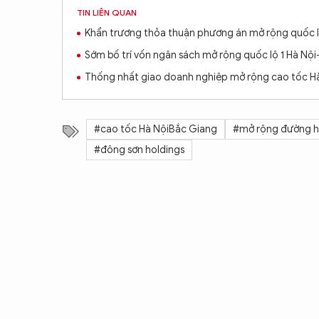
TIN LIÊN QUAN
Khẩn trương thỏa thuận phương án mở rộng quốc lộ 
Sớm bố trí vốn ngân sách mở rộng quốc lộ 1 Hà Nội-
Thống nhất giao doanh nghiệp mở rộng cao tốc Hà 
#cao tốc Hà NộiBắc Giang
#mở rộng đường hà
#đông sơn holdings