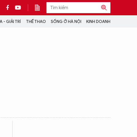
 - GIẢI TRÍ
THỂ THAO
SỐNG Ở HÀ NỘI
KINH DOANH
THÔNG TIN THÊM
CỘNG TÁC VỚI ANTĐ
TRA CỨU XE
HOTLINE: 032 9907 579