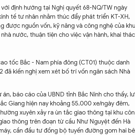
p với định hướng tại Nghị quyết 68-NQ/TW ngày
 kinh tế tư nhân nhằm thúc đẩy phát triển KT-XH,
ộng được nguồn vốn, kỹ năng và công nghệ của kh
nhà nước, thuận tiện cho việc vận hành, khai thác
cao tốc Bắc - Nam phía đông (CT01) thuộc danh
 đã kiến nghị xem xét bố trí vốn ngân sách Nhà
ự án, báo cáo của UBND tỉnh Bắc Ninh cho thấy, l
 Bắc Giang hiện nay khoảng 55.000 xe/ngày đêm,
thường xuyên xảy ra ùn tắc giao thông tại khu cô
giao thông trên đoạn từ cầu Như Nguyệt đến Hà
e máy, cần đầu tư đồng bộ tuyến đường gom hai b