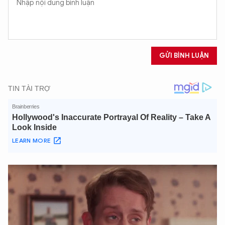
GỬI BÌNH LUẬN