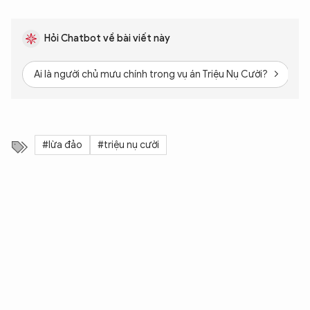
Hỏi Chatbot về bài viết này
Ai là người chủ mưu chính trong vụ án Triệu Nụ Cười?
S
#lừa đảo
#triệu nụ cười