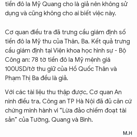
tiền đô la Mỹ Quang cho là giả nên không sử
Hãy hỏi tôi bất kỳ điều gì bạn cần biết về
An Ninh Thủ Đô nhé. Tôi sẵn sàng hỗ trợ!
dụng và cũng không cho ai biết việc này.
Cơ quan điều tra đã trưng cầu giám định số
tiền đô la Mỹ thu của Thân, Ba. Kết quả trưng
cầu giám định tại Viện khoa học hình sự - Bộ
Công an: 78 tờ tiền đô la Mỹ mệnh giá
100USD/tờ thu giữ của Hồ Quốc Thân và
Phạm Thị Ba đều là giả.
Với các tài liệu thu thập được, Cơ quan An
ninh điều tra, Công an TP Hà Nội đã đủ căn cứ
chứng minh hành vi “Lừa đảo chiếm đoạt tài
sản” của Tường, Quang và Bình.
M.H