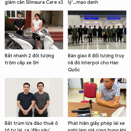
giảm cân Slimaura Care x3
lý'...mạo danh
Bắt nhanh 2 đối tượng
Bàn giao 8 đối tượng truy
trộm cắp xe SH
nã đỏ Interpol cho Hàn
Quốc
Bắt trùm lừa đảo thuê ô
Phát hiện giấy phép lái xe
tô tự lái, ra ‘đầu nậu’
nghi làm giả cùng hung khí