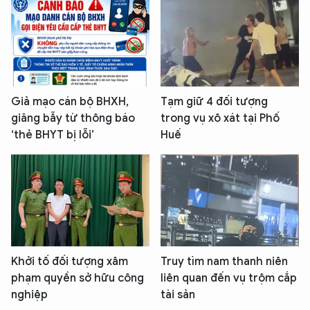
Giả mạo cán bộ BHXH,
Tạm giữ 4 đối tượng
giăng bẫy từ thông báo
trong vụ xô xát tại Phố
‘thẻ BHYT bị lỗi’
Huế
Khởi tố đối tượng xâm
Truy tìm nam thanh niên
phạm quyền sở hữu công
liên quan đến vụ trộm cắp
nghiệp
tài sản