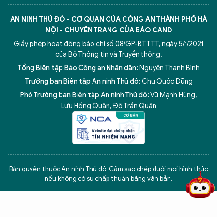
AN NINH THỦ ĐÔ - CƠ QUAN CỦA CÔNG AN THÀNH PHỐ HÀ
NỘI - CHUYÊN TRANG CỦA BÁO CAND
Giấy phép hoạt động báo chí số 08/GP-BTTTT, ngày 5/1/2021
của Bộ Thông tin và Truyền thông.
Tổng Biên tập Báo Công an Nhân dân:
Nguyễn Thanh Bình
Trưởng ban Biên tập An ninh Thủ đô:
Chu Quốc Dũng
Phó Trưởng ban Biên tập An ninh Thủ đô:
Vũ Mạnh Hùng
,
Lưu Hồng Quân
,
Đỗ Trần Quân
5 điểm nghẽn của Hà Nội
giải pháp xử lý điểm nghẽn của
Bản quyền thuộc An ninh Thủ đô. Cấm sao chép dưới mọi hình thức
nếu không có sự chấp thuận bằng văn bản.