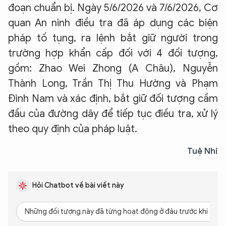
đoạn chuẩn bị. Ngày 5/6/2026 và 7/6/2026, Cơ
quan An ninh điều tra đã áp dụng các biện
pháp tố tụng, ra lệnh bắt giữ người trong
trường hợp khẩn cấp đối với 4 đối tượng,
gồm: Zhao Wei Zhong (A Châu), Nguyễn
Thành Long, Trần Thị Thu Hường và Phạm
Đình Nam và xác định, bắt giữ đối tượng cầm
XIN CHÀO,
đầu của đường dây để tiếp tục điều tra, xử lý
TÔI LÀ CHATBOT CỦA
theo quy định của pháp luật.
Tuệ Nhi
Hãy hỏi tôi bất kỳ điều gì bạn cần biết về
An Ninh Thủ Đô nhé. Tôi sẵn sàng hỗ trợ!
Hỏi Chatbot về bài viết này
Những đối tượng này đã từng hoạt động ở đâu trước khi đến