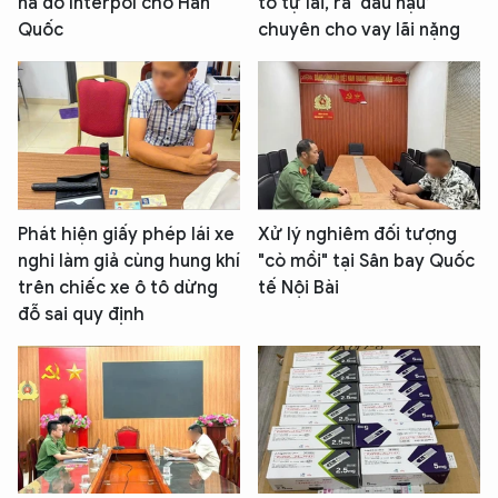
nã đỏ Interpol cho Hàn
tô tự lái, ra ‘đầu nậu’
Quốc
chuyên cho vay lãi nặng
Phát hiện giấy phép lái xe
Xử lý nghiêm đối tượng
nghi làm giả cùng hung khí
"cò mồi" tại Sân bay Quốc
trên chiếc xe ô tô dừng
tế Nội Bài
đỗ sai quy định