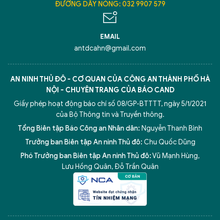
ĐƯỜNG DÂY NÓNG: 032 9907 579
EMAIL
antdcahn@gmail.com
AN NINH THỦ ĐÔ - CƠ QUAN CỦA CÔNG AN THÀNH PHỐ HÀ
NỘI - CHUYÊN TRANG CỦA BÁO CAND
Giấy phép hoạt động báo chí số 08/GP-BTTTT, ngày 5/1/2021
của Bộ Thông tin và Truyền thông.
Tổng Biên tập Báo Công an Nhân dân:
Nguyễn Thanh Bình
Trưởng ban Biên tập An ninh Thủ đô:
Chu Quốc Dũng
Phó Trưởng ban Biên tập An ninh Thủ đô:
Vũ Mạnh Hùng
,
Lưu Hồng Quân
,
Đỗ Trần Quân
5 điểm nghẽn của Hà Nội
giải pháp xử lý điểm nghẽn của