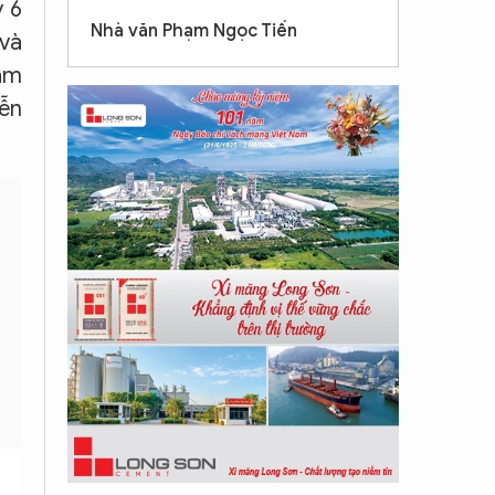
y 6
Nhà văn Phạm Ngọc Tiến
 và
nam
iễn