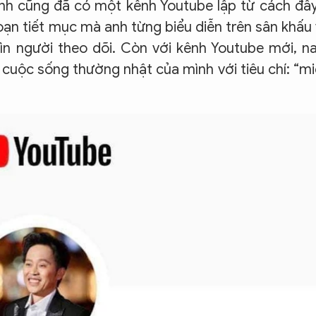
nh cũng đã có một kênh Youtube lập từ cách đâ
oạn tiết mục mà anh từng biểu diễn trên sân khấu
hìn người theo dõi. Còn với kênh Youtube mới, 
ề cuộc sống thường nhật của mình với tiêu chí: “m