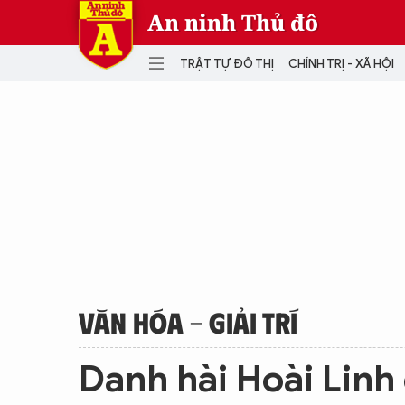
An ninh Thủ đô
TRẬT TỰ ĐÔ THỊ
CHÍNH TRỊ - XÃ HỘI
DANH MỤC
TRẬT TỰ ĐÔ THỊ
CHÍ
THẾ GIỚI
PH
Quân sự
THÀNH PHỐ THÔNG MINH
VĂ
THỂ THAO
SỐ
KINH DOANH
MU
VĂN HÓA - GIẢI TRÍ
Danh hài Hoài Linh