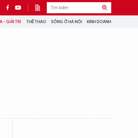
 - GIẢI TRÍ
THỂ THAO
SỐNG Ở HÀ NỘI
KINH DOANH
THÔNG TIN THÊM
CỘNG TÁC VỚI ANTĐ
TRA CỨU XE
HOTLINE: 032 9907 579