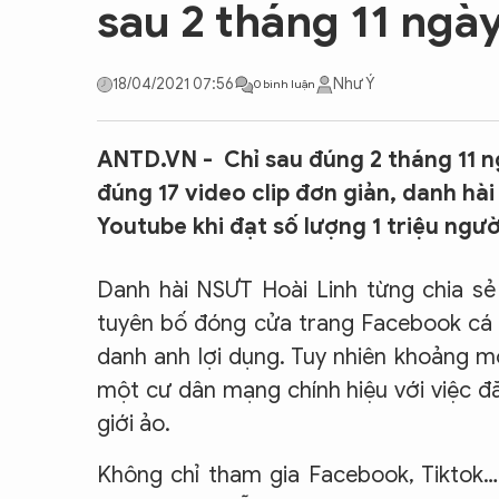
sau 2 tháng 11 ngà
CON ĐƯỜNG KHỞI NGHIỆP
18/04/2021 07:56
Như Ý
0 bình luận
ANTD.VN - Chỉ sau đúng 2 tháng 11 n
đúng 17 video clip đơn giản, danh hà
Youtube khi đạt số lượng 1 triệu ngườ
Danh hài NSƯT Hoài Linh từng chia sẻ
tuyên bố đóng cửa trang Facebook cá n
danh anh lợi dụng. Tuy nhiên khoảng m
một cư dân mạng chính hiệu với việc đă
giới ảo.
Không chỉ tham gia Facebook, Tiktok