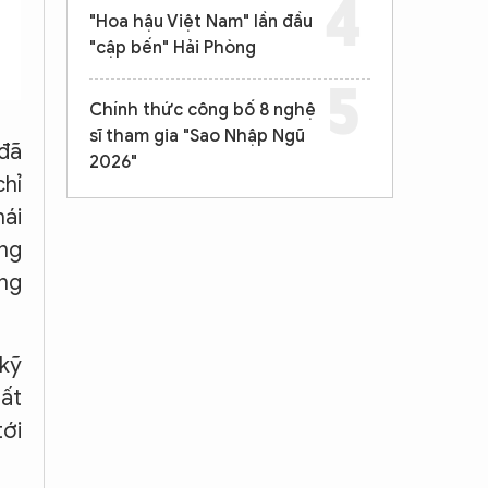
"Hoa hậu Việt Nam" lần đầu
"cập bến" Hải Phòng
Chính thức công bố 8 nghệ
sĩ tham gia "Sao Nhập Ngũ
 đã
2026"
chỉ
hái
ợng
ợng
 kỹ
uất
tới