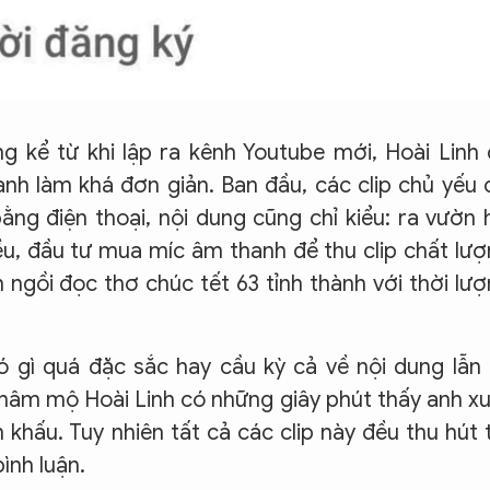
ng kể từ khi lập ra kênh Youtube mới, Hoài Linh
anh làm khá đơn giản. Ban đầu, các clip chủ yếu 
bằng điện thoại, nội dung cũng chỉ kiểu: ra vườn 
ều, đầu tư mua míc âm thanh để thu clip chất lư
h ngồi đọc thơ chúc tết 63 tỉnh thành với thời lư
ó gì quá đặc sắc hay cầu kỳ cả về nội dung lẫn
i hâm mộ Hoài Linh có những giây phút thấy anh x
 khấu. Tuy nhiên tất cả các clip này đều thu hút 
ình luận.