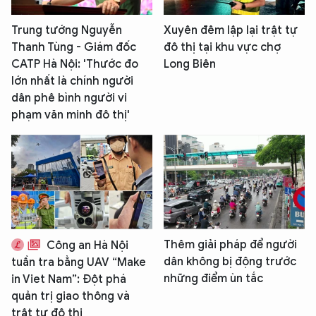
Trung tướng Nguyễn
Xuyên đêm lập lại trật tự
Thanh Tùng - Giám đốc
đô thị tại khu vực chợ
CATP Hà Nội: 'Thước đo
Long Biên
lớn nhất là chính người
dân phê bình người vi
phạm văn minh đô thị'
Thêm giải pháp để người
Công an Hà Nội
dân không bị động trước
tuần tra bằng UAV “Make
những điểm ùn tắc
in Viet Nam”: Đột phá
quản trị giao thông và
trật tự đô thị