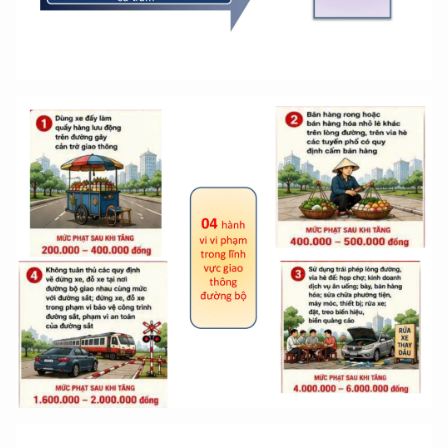
Hãy hỏi tôi bất kỳ điều gì bạn cần biết về
An Ninh Thủ Đô nhé. Tôi sẵn sàng hỗ trợ!