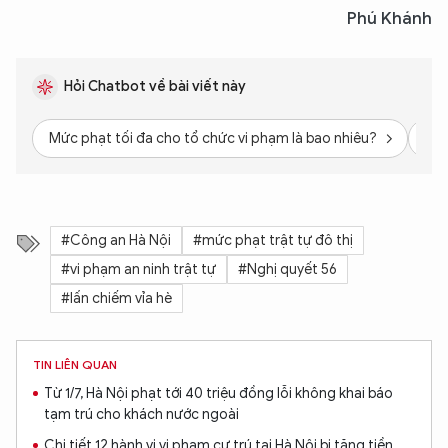
Phú Khánh
Hỏi Chatbot về bài viết này
Mức phạt tối đa cho tổ chức vi phạm là bao nhiêu?
Quy
#Công an Hà Nội
#mức phạt trật tự đô thị
#vi phạm an ninh trật tự
#Nghị quyết 56
#lấn chiếm vỉa hè
TIN LIÊN QUAN
Từ 1/7, Hà Nội phạt tới 40 triệu đồng lỗi không khai báo
tạm trú cho khách nước ngoài
Chi tiết 12 hành vi vi phạm cư trú tại Hà Nội bị tăng tiền