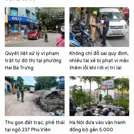
Quyết liệt xử lý vi phạm
Không chỉ đỗ sai quy định,
trật tự đô thị tại phường
nhiều tài xế bị phạt vì mắc
Hai Bà Trưng
thêm lỗi khi rời vị trí lái
Thu gọn đất trạc, phế thải
Hà Nội đưa vào vận hành
tại ngõ 237 Phú Viên
đồng bộ gần 5.000