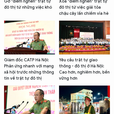
Gỡ "điểm nghẽn" trật tự
Xóa "điểm nghẽn" trật tự
đô thị từ những việc khó
đô thị từ việc giải tỏa
chậu cây lấn chiếm vỉa hè
Giám đốc CATP Hà Nội:
Yêu cầu trật tự giao
Phản ứng nhanh với mạng
thông - đô thị ở Hà Nội:
xã hội trước những thông
Cao hơn, nghiêm hơn, bền
tin về trật tự đô thị
vững hơn