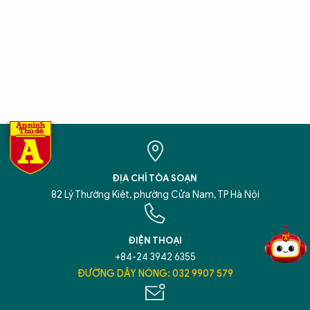
ĐỊA CHỈ TÒA SOẠN
5 điểm nghẽn của Hà Nội
giải pháp xử lý điểm nghẽn của
82 Lý Thường Kiệt, phường Cửa Nam, TP Hà Nội
ĐIỆN THOẠI
+84-24 3942 6355
ĐƯỜNG DÂY NÓNG: 032 9907 579