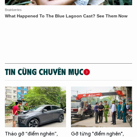
TIN CÙNG CHUYÊN MỤC
Tháo gỡ “điểm nghẽn”,
Gỡ từng "điểm nghẽn",