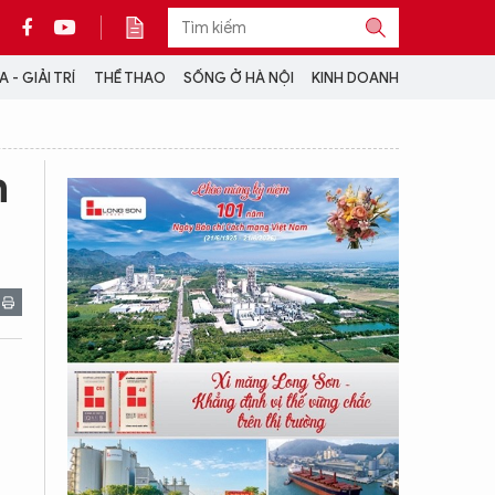
 - GIẢI TRÍ
THỂ THAO
SỐNG Ở HÀ NỘI
KINH DOANH
THÔNG TIN THÊM
n
CỘNG TÁC VỚI ANTĐ
TRA CỨU XE
HOTLINE: 032 9907 579