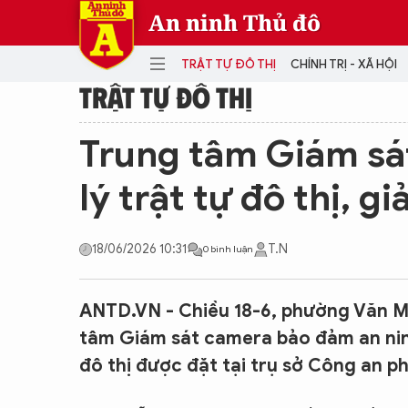
An ninh Thủ đô
TRẬT TỰ ĐÔ THỊ
CHÍNH TRỊ - XÃ HỘI
TRẬT TỰ ĐÔ THỊ
DANH MỤC
Trung tâm Giám sá
TRẬT TỰ ĐÔ THỊ
CHÍ
lý trật tự đô thị, g
THẾ GIỚI
PH
Quân sự
18/06/2026 10:31
T.N
0 bình luận
THÀNH PHỐ THÔNG MINH
VĂ
THỂ THAO
SỐ
KINH DOANH
MU
ANTD.VN - Chiều 18-6, phường Văn M
tâm Giám sát camera bảo đảm an ninh 
đô thị được đặt tại trụ sở Công an p