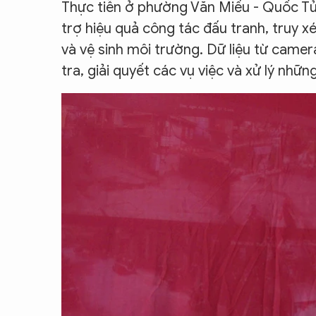
Thực tiễn ở phường Văn Miếu - Quốc Tử
CON ĐƯỜNG KHỞI NGHIỆP
trợ hiệu quả công tác đấu tranh, truy xé
và vệ sinh môi trường. Dữ liệu từ camer
tra, giải quyết các vụ việc và xử lý nhữn