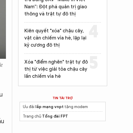
Nam”: Đột phá quản trị giao
thông và trật tự đô thị
Kiên quyết "xóa" chậu cây,
vật cản chiếm vỉa hè, lập lại
kỷ cương đô thị
Xóa "điểm nghẽn" trật tự đô
ắt
thị từ việc giải tỏa chậu cây
lấn chiếm vỉa hè
u
TIN TÀI TRỢ
Ưu đãi
lắp mạng vnpt
tặng modem
Trang chủ
Tổng đài FPT
ầu