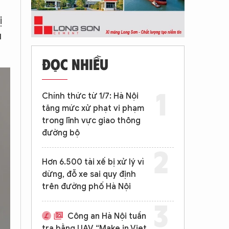
ị
u
ĐỌC NHIỀU
Chính thức từ 1/7: Hà Nội
tăng mức xử phạt vi phạm
trong lĩnh vực giao thông
đường bộ
Hơn 6.500 tài xế bị xử lý vì
dừng, đỗ xe sai quy định
trên đường phố Hà Nội
Công an Hà Nội tuần
tra bằng UAV “Make in Viet