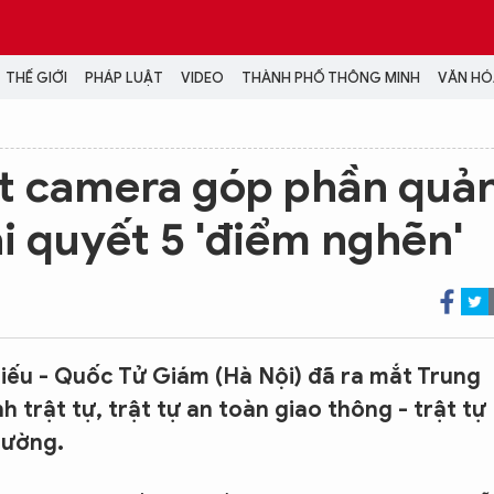
THẾ GIỚI
PHÁP LUẬT
VIDEO
THÀNH PHỐ THÔNG MINH
VĂN HÓA
MEDIA
t camera góp phần quả
NH TRỊ - XÃ HỘI
VIDEO
iải quyết 5 'điểm nghẽn'
Đại hội Đảng
PODCAST
ÁP LUẬT
ẢNH
LONGFORM
N HÓA - GIẢI TRÍ
INFOGRAPHIC
NG Ở HÀ NỘI
LỊCH VẠN SỰ
LTIMEDIA
iếu - Quốc Tử Giám (Hà Nội) đã ra mắt Trung
Podcast
trật tự, trật tự an toàn giao thông - trật tự
Video
hường.
Ảnh
Infographic