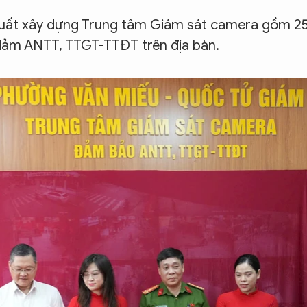
xuất xây dựng Trung tâm Giám sát camera gồm 2
đảm ANTT, TTGT-TTĐT trên địa bàn.