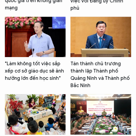
quốc gia trên không gian
việc với Đảng ủy Chính
mạng
phủ
"Làm không tốt việc sắp
Tán thành chủ trương
xếp cơ sở giáo dục sẽ ảnh
thành lập Thành phố
hưởng lớn đến học sinh"
Quảng Ninh và Thành phố
Bắc Ninh