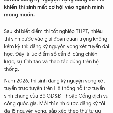
khiến thí sinh mất cơ hội vào ngành mình
mong muốn.
Sau khi biết điểm thi tốt nghiệp THPT, nhiều
thí sinh bước vào giai đoạn quan trọng không
kém kỳ thi: đăng ký nguyện vọng xét tuyển đại
học. Đây là lúc điểm số cần đi cùng chiến
lược, sự tỉnh táo và thao tác đúng trên hệ
thống.
Năm 2026, thí sinh đăng ký nguyện vọng xét
tuyển trực tuyến trên Hệ thống hỗ trợ tuyển
sinh chung của Bộ GD&ĐT hoặc Cổng dịch vụ
công quốc gia. Mỗi thí sinh được đăng ký tối
đa 15 nguyện vọng, sắp xếp theo thứ tự ưu