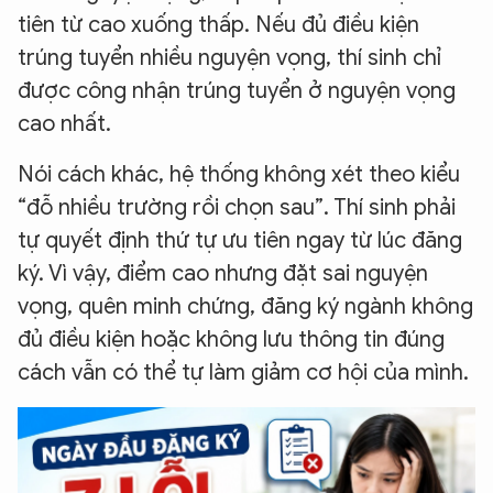
tiên từ cao xuống thấp. Nếu đủ điều kiện
trúng tuyển nhiều nguyện vọng, thí sinh chỉ
được công nhận trúng tuyển ở nguyện vọng
cao nhất.
Nói cách khác, hệ thống không xét theo kiểu
“đỗ nhiều trường rồi chọn sau”. Thí sinh phải
tự quyết định thứ tự ưu tiên ngay từ lúc đăng
ký. Vì vậy, điểm cao nhưng đặt sai nguyện
vọng, quên minh chứng, đăng ký ngành không
đủ điều kiện hoặc không lưu thông tin đúng
cách vẫn có thể tự làm giảm cơ hội của mình.