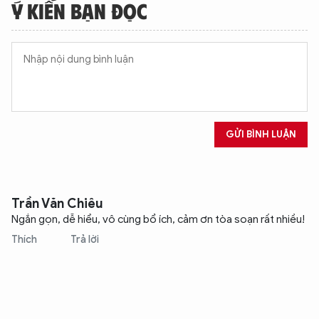
Ý KIẾN BẠN ĐỌC
GỬI BÌNH LUẬN
Trần Văn Chiêu
Ngắn gọn, dễ hiểu, vô cùng bổ ích, cảm ơn tòa soạn rất nhiều!
Thích
Trả lời