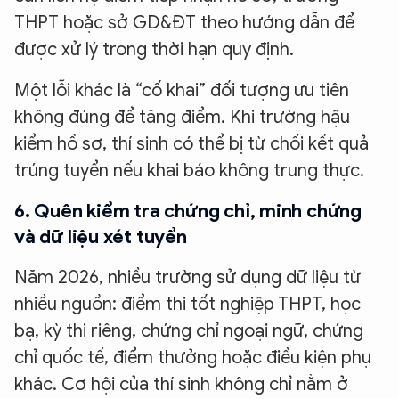
THPT hoặc sở GD&ĐT theo hướng dẫn để
được xử lý trong thời hạn quy định.
Một lỗi khác là “cố khai” đối tượng ưu tiên
không đúng để tăng điểm. Khi trường hậu
kiểm hồ sơ, thí sinh có thể bị từ chối kết quả
trúng tuyển nếu khai báo không trung thực.
6. Quên kiểm tra chứng chỉ, minh chứng
và dữ liệu xét tuyển
Năm 2026, nhiều trường sử dụng dữ liệu từ
nhiều nguồn: điểm thi tốt nghiệp THPT, học
bạ, kỳ thi riêng, chứng chỉ ngoại ngữ, chứng
chỉ quốc tế, điểm thưởng hoặc điều kiện phụ
khác. Cơ hội của thí sinh không chỉ nằm ở