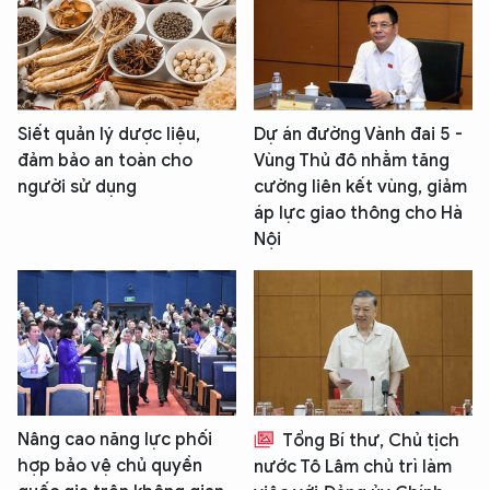
Siết quản lý dược liệu,
Dự án đường Vành đai 5 -
đảm bảo an toàn cho
Vùng Thủ đô nhằm tăng
người sử dụng
cường liên kết vùng, giảm
áp lực giao thông cho Hà
Nội
Nâng cao năng lực phối
Tổng Bí thư, Chủ tịch
hợp bảo vệ chủ quyền
nước Tô Lâm chủ trì làm