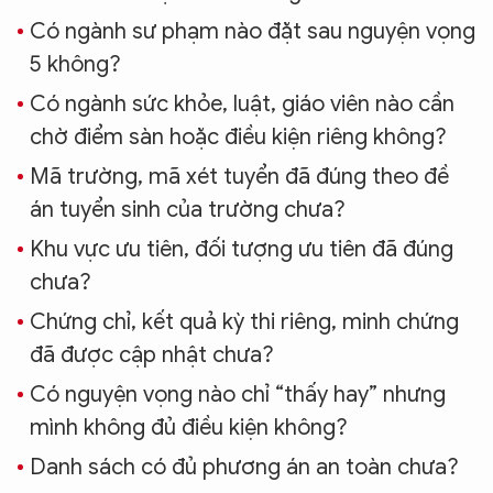
Có ngành sư phạm nào đặt sau nguyện vọng
5 không?
Có ngành sức khỏe, luật, giáo viên nào cần
chờ điểm sàn hoặc điều kiện riêng không?
Mã trường, mã xét tuyển đã đúng theo đề
án tuyển sinh của trường chưa?
Khu vực ưu tiên, đối tượng ưu tiên đã đúng
chưa?
Chứng chỉ, kết quả kỳ thi riêng, minh chứng
đã được cập nhật chưa?
Có nguyện vọng nào chỉ “thấy hay” nhưng
mình không đủ điều kiện không?
Danh sách có đủ phương án an toàn chưa?