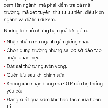
xem tên ngành, mà phải kiểm tra cả mã
trường, mã xét tuyển, thứ tự ưu tiên, điều kiện
ngành và dữ liệu đi kèm.
Những lỗi nhỏ nhưng hậu quả lớn gồm:
Nhập nhầm mã ngành gần giống nhau.
Chọn đúng trường nhưng sai cơ sở đào tạo
hoặc phân hiệu.
Đặt sai thứ tự nguyện vọng.
Quên lưu sau khi chỉnh sửa.
Không xác nhận bằng mã OTP nếu hệ thống
yêu cầu.
Đăng xuất quá sớm khi thao tác chưa hoàn
tất.