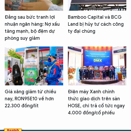
Đằng sau bức tranh lợi
Bamboo Capital và BCG
nhuận ngân hàng: Nợ xấu
Land bị hủy tư cách công
tăng mạnh, bộ đệm dự
ty đại chúng
phòng suy giảm
Giá xăng giảm từ chiều
Điện máy Xanh chính
nay, RON95E10 về hơn
thức giao dịch trên sàn
22.300 đồng/lít
HOSE, chi trả cổ tức ngay
4.000 đồng/cổ phiếu