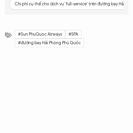
Chi phí cụ thể cho dịch vụ 'full-service' trên đường bay Hải P
XIN CHÀO,
TÔI LÀ CHATBOT CỦA
#Sun PhuQuoc Airways
#SPA
#đường bay Hải Phòng Phú Quốc
Hãy hỏi tôi bất kỳ điều gì bạn cần biết về
An Ninh Thủ Đô nhé. Tôi sẵn sàng hỗ trợ!