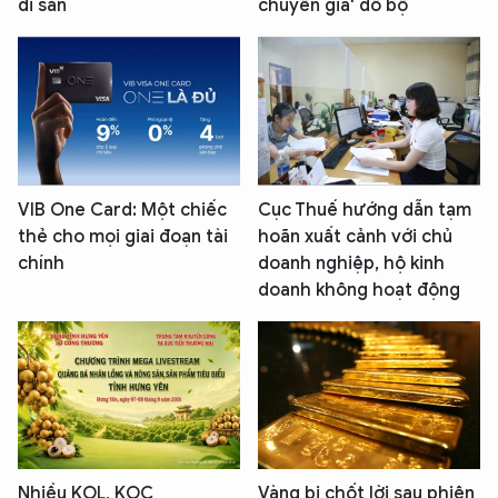
di sản
chuyên gia' đổ bộ
VIB One Card: Một chiếc
Cục Thuế hướng dẫn tạm
thẻ cho mọi giai đoạn tài
hoãn xuất cảnh với chủ
chính
doanh nghiệp, hộ kinh
doanh không hoạt động
Nhiều KOL, KOC
Vàng bị chốt lời sau phiên