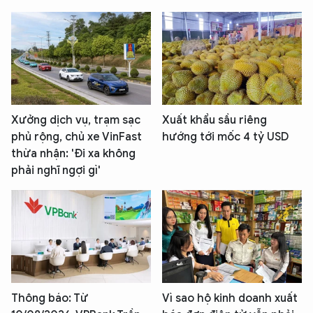
Xưởng dịch vụ, trạm sạc
Xuất khẩu sầu riêng
phủ rộng, chủ xe VinFast
hướng tới mốc 4 tỷ USD
thừa nhận: 'Đi xa không
phải nghĩ ngợi gì'
Thông báo: Từ
Vì sao hộ kinh doanh xuất