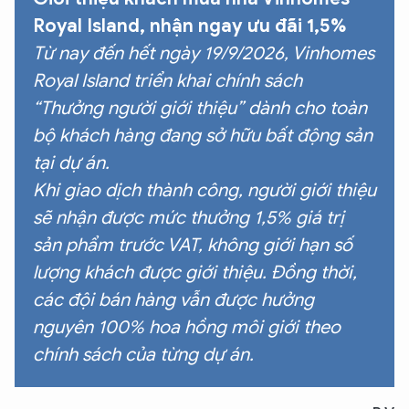
Hãy hỏi tôi bất kỳ điều gì bạn cần biết về
Royal Island
, nhận ngay ưu đãi 1,5%
An Ninh Thủ Đô nhé. Tôi sẵn sàng hỗ trợ!
Từ nay đến hết ngày 19/9/2026,
Vinhomes
Royal Island
triển khai chính sách
“Thưởng người giới thiệu” dành cho toàn
bộ khách hàng đang sở hữu bất động sản
tại dự án.
Khi giao dịch thành công, người giới thiệu
sẽ nhận được mức thưởng 1,5% giá trị
sản phẩm trước VAT, không giới hạn số
lượng khách được giới thiệu. Đồng thời,
các đội bán hàng vẫn được hưởng
nguyên 100% hoa hồng môi giới theo
chính sách của từng dự án.