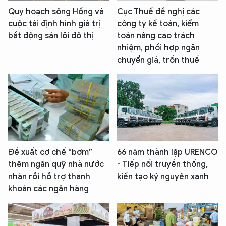
Quy hoạch sông Hồng và
Cục Thuế đề nghị các
cuộc tái định hình giá trị
công ty kế toán, kiểm
bất động sản lõi đô thị
toán nâng cao trách
nhiệm, phối hợp ngăn
chuyển giá, trốn thuế
Đề xuất cơ chế “bơm”
66 năm thành lập URENCO
thêm ngân quỹ nhà nước
- Tiếp nối truyền thống,
nhàn rỗi hỗ trợ thanh
kiến tạo kỷ nguyên xanh
khoản các ngân hàng