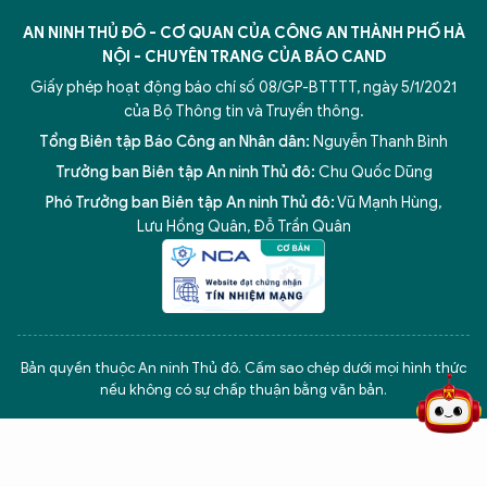
AN NINH THỦ ĐÔ - CƠ QUAN CỦA CÔNG AN THÀNH PHỐ HÀ
NỘI - CHUYÊN TRANG CỦA BÁO CAND
Giấy phép hoạt động báo chí số 08/GP-BTTTT, ngày 5/1/2021
của Bộ Thông tin và Truyền thông.
Tổng Biên tập Báo Công an Nhân dân:
Nguyễn Thanh Bình
Trưởng ban Biên tập An ninh Thủ đô:
Chu Quốc Dũng
Phó Trưởng ban Biên tập An ninh Thủ đô:
Vũ Mạnh Hùng
,
Lưu Hồng Quân
,
Đỗ Trần Quân
5 điểm nghẽn của Hà Nội
giải pháp xử lý điểm nghẽn của
Bản quyền thuộc An ninh Thủ đô. Cấm sao chép dưới mọi hình thức
nếu không có sự chấp thuận bằng văn bản.