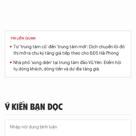
TIN LIÊN QUAN
Từ 'trung tâm cũ' đến 'trung tâm mới': Dịch chuyển lõi đô
thị mở ra chu kỳ tăng giá tiếp theo cho BĐS Hải Phòng
Nhà phố 'song diện' tại trung tâm đảo Vũ Yên: Điểm hội
tụ dòng khách, dòng tiền và dư địa tăng giá
Ý KIẾN BẠN ĐỌC