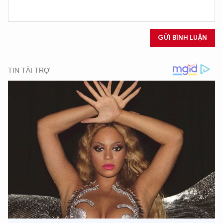
GỬI BÌNH LUẬN