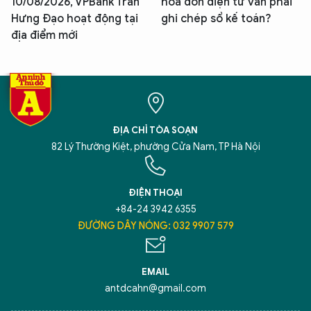
10/08/2026, VPBank Trần
hóa đơn điện tử vẫn phải
Hưng Đạo hoạt động tại
ghi chép sổ kế toán?
địa điểm mới
ĐỊA CHỈ TÒA SOẠN
82 Lý Thường Kiệt, phường Cửa Nam, TP Hà Nội
ĐIỆN THOẠI
+84-24 3942 6355
ĐƯỜNG DÂY NÓNG: 032 9907 579
EMAIL
antdcahn@gmail.com