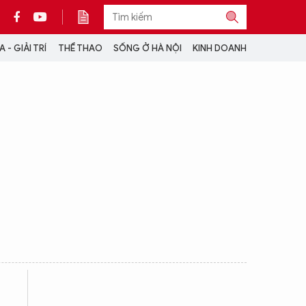
 - GIẢI TRÍ
THỂ THAO
SỐNG Ở HÀ NỘI
KINH DOANH
THÔNG TIN THÊM
CỘNG TÁC VỚI ANTĐ
TRA CỨU XE
HOTLINE: 032 9907 579