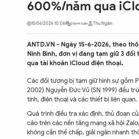
600%/năm qua iClo
CON ĐƯỜNG KHỞI NGHIỆP
15/06/2026 10:06
Thu Ngân
0 bình luận
ANTD.VN - Ngày 15-6-2026, theo thôn
Ninh Bình, đơn vị đang tạm giữ 3 đối 
qua tài khoản iCloud điện thoại.
Các đối tượng bị tạm giữ hình sự gồm
2002) Nguyễn Đức Vũ (SN 1999) đều trú 
tính, điện thoại và các thiết bị liên quan.
Quá trình điều tra xác định, thủ đoạn c
cáo trên các nền tảng mạng xã hội Zalo
không cần thế chấp, giải ngân nhanh th