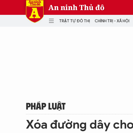
An ninh Thủ đô
TRẬT TỰ ĐÔ THỊ
CHÍNH TRỊ - XÃ HỘI
DANH MỤC
TRẬT TỰ ĐÔ THỊ
CHÍ
THẾ GIỚI
PH
Quân sự
THÀNH PHỐ THÔNG MINH
VĂ
THỂ THAO
SỐ
KINH DOANH
MU
PHÁP LUẬT
Xóa đường dây cho 