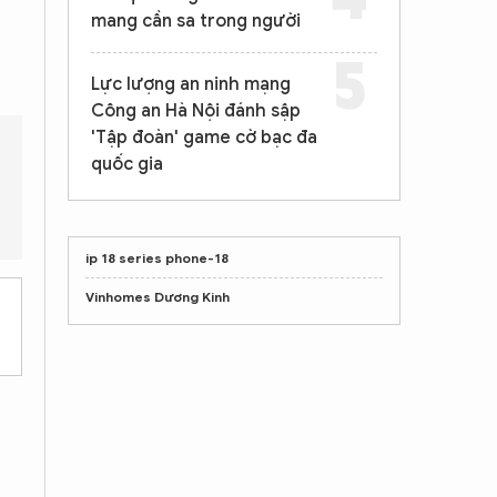
mang cần sa trong người
Lực lượng an ninh mạng
Công an Hà Nội đánh sập
'Tập đoàn' game cờ bạc đa
quốc gia
ách hàng và tổng số tiền đã cho vay là bao nhiêu?
Các đối tượ
ip 18 series phone-18
Vinhomes Dương Kinh