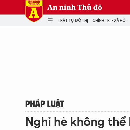
An ninh Thủ đô
TRẬT TỰ ĐÔ THỊ
CHÍNH TRỊ - XÃ HỘI
DANH MỤC
TRẬT TỰ ĐÔ THỊ
CHÍ
THẾ GIỚI
PH
Quân sự
THÀNH PHỐ THÔNG MINH
VĂ
THỂ THAO
SỐ
KINH DOANH
MU
PHÁP LUẬT
Nghỉ hè không thể 