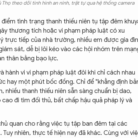
 Thọ theo dõi tình hình an ninh, trật tự qua hệ thống camera
i điểm tình trạng thanh thiếu niên tụ tập đêm khuy
 gây thương tích hoặc vi phạm pháp luật có xu
ý trực tiếp của nhà trường, nhiều em được gia đì
giám sát, dễ bị lôi kéo vào các hội nhóm trên mạn
ản thân bằng bạo lực.
và hành vi vi phạm pháp luật đôi khi chỉ cách nhau
thức hay một phút bốc đồng. Chỉ để "khẳng định bả
, nhiều thanh thiếu niên sẵn sàng chuẩn bị dao,
 cao đi tìm đối thủ, bất chấp hậu quả pháp lý và
hủ quan cho rằng việc tụ tập ban đêm tại các
 Tuy nhiên, thực tế hiện nay đã khác. Cùng với vi