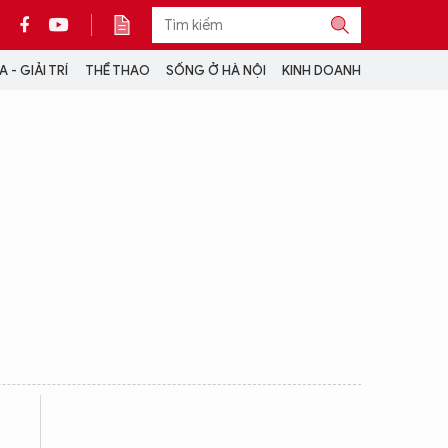
 - GIẢI TRÍ
THỂ THAO
SỐNG Ở HÀ NỘI
KINH DOANH
THÔNG TIN THÊM
CỘNG TÁC VỚI ANTĐ
TRA CỨU XE
HOTLINE: 032 9907 579