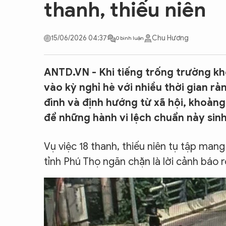
thanh, thiếu niên
CON ĐƯỜNG KHỞI NGHIỆP
15/06/2026 04:37
Chu Hương
0 bình luận
ANTD.VN - Khi tiếng trống trường khé
vào kỳ nghỉ hè với nhiều thời gian rản
đình và định hướng từ xã hội, khoảng
để những hành vi lệch chuẩn nảy sinh
Vụ việc 18 thanh, thiếu niên tụ tập man
tỉnh Phú Thọ ngăn chặn là lời cảnh báo r