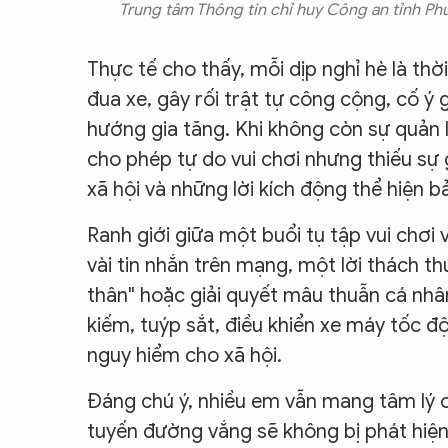
Trung tâm Thông tin chỉ huy Công an tỉnh Phú
Thực tế cho thấy, mỗi dịp nghỉ hè là thờ
đua xe, gây rối trật tự công cộng, cố ý
hướng gia tăng. Khi không còn sự quản l
cho phép tự do vui chơi nhưng thiếu sự 
xã hội và những lời kích động thể hiện b
Ranh giới giữa một buổi tụ tập vui chơi 
vài tin nhắn trên mạng, một lời thách 
thân" hoặc giải quyết mâu thuẫn cá nhân
kiếm, tuýp sắt, điều khiển xe máy tốc độ
nguy hiểm cho xã hội.
Đáng chú ý, nhiều em vẫn mang tâm lý c
tuyến đường vắng sẽ không bị phát hiện.