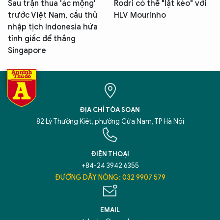
Sau trận thua 'ác mộng'
Rodri có thể "lật kèo" với
trước Việt Nam, cầu thủ
HLV Mourinho
nhập tịch Indonesia hứa
tỉnh giấc để thắng
Singapore
ĐỊA CHỈ TÒA SOẠN
82 Lý Thường Kiệt, phường Cửa Nam, TP Hà Nội
ĐIỆN THOẠI
+84-24 3942 6355
ĐƯỜNG DÂY NÓNG: 032 9907 579
EMAIL