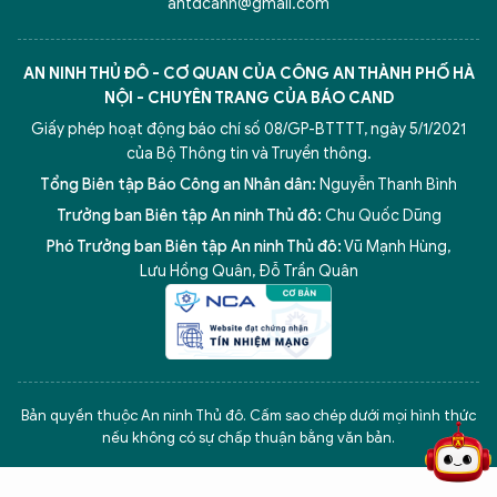
antdcahn@gmail.com
AN NINH THỦ ĐÔ - CƠ QUAN CỦA CÔNG AN THÀNH PHỐ HÀ
NỘI - CHUYÊN TRANG CỦA BÁO CAND
Giấy phép hoạt động báo chí số 08/GP-BTTTT, ngày 5/1/2021
của Bộ Thông tin và Truyền thông.
Tổng Biên tập Báo Công an Nhân dân:
Nguyễn Thanh Bình
Trưởng ban Biên tập An ninh Thủ đô:
Chu Quốc Dũng
Phó Trưởng ban Biên tập An ninh Thủ đô:
Vũ Mạnh Hùng
,
Lưu Hồng Quân
,
Đỗ Trần Quân
5 điểm nghẽn của Hà Nội
giải pháp xử lý điểm nghẽn của
Bản quyền thuộc An ninh Thủ đô. Cấm sao chép dưới mọi hình thức
nếu không có sự chấp thuận bằng văn bản.