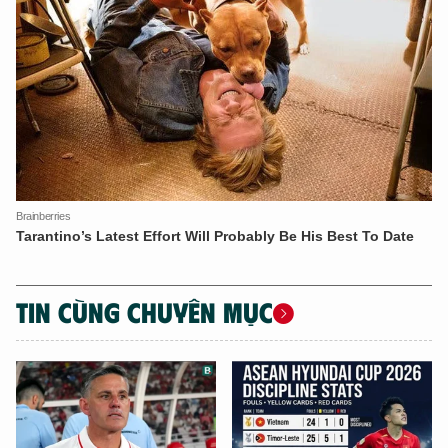
XIN CHÀO,
TÔI LÀ CHATBOT CỦA
Hãy hỏi tôi bất kỳ điều gì bạn cần biết về
An Ninh Thủ Đô nhé. Tôi sẵn sàng hỗ trợ!
TIN CÙNG CHUYÊN MỤC