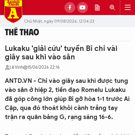
Chủ Nhật, ngày 09/08/2026, 12:04:23
THỂ THAO
Lukaku 'giải cứu' tuyển Bỉ chỉ vài
giây sau khi vào sân
Lê Vinh
15/06/2026 22:16
ANTD.VN - Chỉ vào giây sau khi được tung
vào sân ở hiệp 2, tiền đạo Romelu Lukaku
đã góp công lớn giúp Bỉ gỡ hòa 1-1 trước Ai
Cập, qua đó thoát khỏi cảnh trắng tay
trận ra quân bảng G, rạng sáng 16-6.