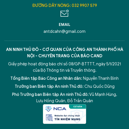
ĐƯỜNG DÂY NÓNG: 032 9907 579
EMAIL
antdcahn@gmail.com
AN NINH THỦ ĐÔ - CƠ QUAN CỦA CÔNG AN THÀNH PHỐ HÀ
NỘI - CHUYÊN TRANG CỦA BÁO CAND
Giấy phép hoạt động báo chí số 08/GP-BTTTT, ngày 5/1/2021
của Bộ Thông tin và Truyền thông.
Tổng Biên tập Báo Công an Nhân dân:
Nguyễn Thanh Bình
Trưởng ban Biên tập An ninh Thủ đô:
Chu Quốc Dũng
Phó Trưởng ban Biên tập An ninh Thủ đô:
Vũ Mạnh Hùng
,
Lưu Hồng Quân
,
Đỗ Trần Quân
5 điểm nghẽn của Hà Nội
giải pháp xử lý điểm nghẽn của