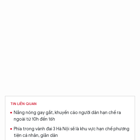
XIN CHÀO,
TÔI LÀ CHATBOT CỦA
Hãy hỏi tôi bất kỳ điều gì bạn cần biết về
An Ninh Thủ Đô nhé. Tôi sẵn sàng hỗ trợ!
TIN LIÊN QUAN
Nắng nóng gay gắt, khuyến cáo người dân hạn chế ra
ngoài từ 10h đến 16h
Phía trong vành đai 3 Hà Nội sẽ là khu vực hạn chế phương
tiện cá nhân, giãn dân