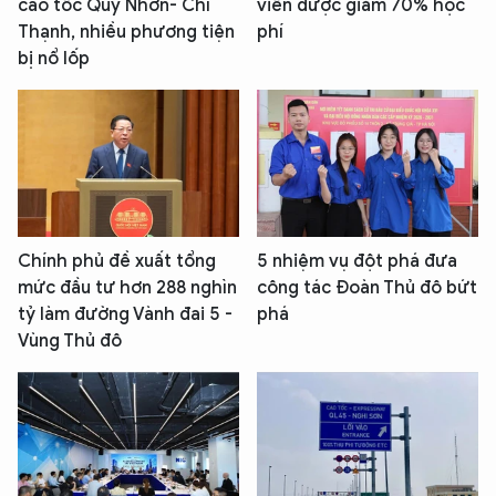
cao tốc Quy Nhơn- Chí
viên được giảm 70% học
Thạnh, nhiều phương tiện
phí
bị nổ lốp
Chính phủ đề xuất tổng
5 nhiệm vụ đột phá đưa
mức đầu tư hơn 288 nghìn
công tác Đoàn Thủ đô bứt
tỷ làm đường Vành đai 5 -
phá
Vùng Thủ đô