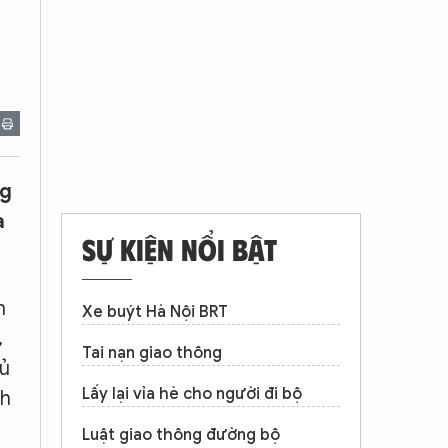
ng
a
SỰ KIỆN NỔI BẬT
h
Xe buýt Hà Nội BRT
,
Tai nạn giao thông
hủ
Lấy lại vỉa hè cho người đi bộ
ch
Luật giao thông đường bộ