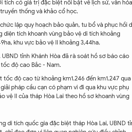
ích có giá trị đặc biệt nổi bật về lịch sử, văn hóa
 truyền thống và khảo cổ học.
hức lập quy hoạch bảo quản, tu bổ và phục hồi d
ng diện tích khoanh vùng bảo vệ di tích khoảng
9ha, khu vực bảo vệ II khoảng 3,44ha.
ch, UBND tỉnh Khánh Hòa đã rà soát hồ sơ báo cáo
t tốc độ cao Bắc - Nam.
t tốc độ cao từ khoảng km1.246 đến km1.247 qua
 giải pháp cầu cạn có phạm vi đi qua khu vực phụ
ảo vệ II của tháp Hòa Lai theo hồ sơ khoanh vùng
 di tích quốc gia đặc biệt tháp Hòa Lai, UBND tỉ