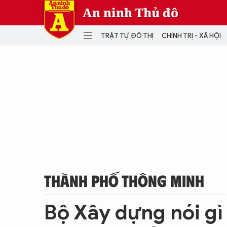
An ninh Thủ đô
TRẬT TỰ ĐÔ THỊ
CHÍNH TRỊ - XÃ HỘI
DANH MỤC
TRẬT TỰ ĐÔ THỊ
CHÍ
THẾ GIỚI
PH
Quân sự
THÀNH PHỐ THÔNG MINH
VĂ
THỂ THAO
SỐ
KINH DOANH
MU
THÀNH PHỐ THÔNG MINH
Bộ Xây dựng nói gì