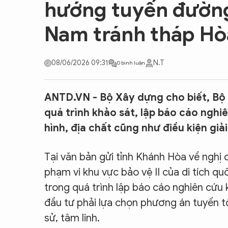
hướng tuyến đường
CON ĐƯỜNG KHỞI NGHIỆP
Nam tránh tháp Hò
08/06/2026 09:31
N.T
0 bình luận
ANTD.VN - Bộ Xây dựng cho biết, Bộ 
quá trình khảo sát, lập báo cáo nghiê
hình, địa chất cũng như điều kiện gi
Tại văn bản gửi tỉnh Khánh Hòa về nghị
phạm vi khu vực bảo vệ II của di tích qu
trong quá trình lập báo cáo nghiên cứu
đầu tư phải lựa chọn phương án tuyến tối
sử, tâm linh.