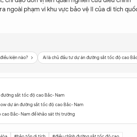
 chỉ đạo đơn vị liên quan nghiên cứu điều chỉnh
a ngoài phạm vi khu vực bảo vệ II của di tích quố
điều kiện nào?
Ai là chủ đầu tư dự án đường sắt tốc độ cao B
n đường sắt tốc độ cao Bắc- Nam
how dự án đường sắt tốc độ cao Bắc- Nam
 cao Bắc- Nam để khảo sát thị trường
 Hòa
#bảo tồn di tích
#điều chỉnh đường sắt tốc độ cao