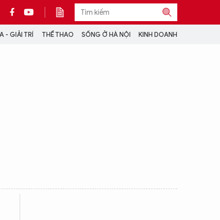
 - GIẢI TRÍ
THỂ THAO
SỐNG Ở HÀ NỘI
KINH DOANH
THÔNG TIN THÊM
CỘNG TÁC VỚI ANTĐ
TRA CỨU XE
HOTLINE: 032 9907 579