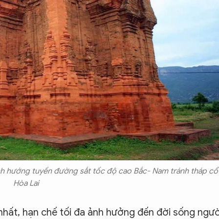
nh hướng tuyến đường sắt tốc độ cao Bắc- Nam tránh tháp cổ
Hòa Lai
nhất, hạn chế tối đa ảnh hưởng đến đời sống ngườ