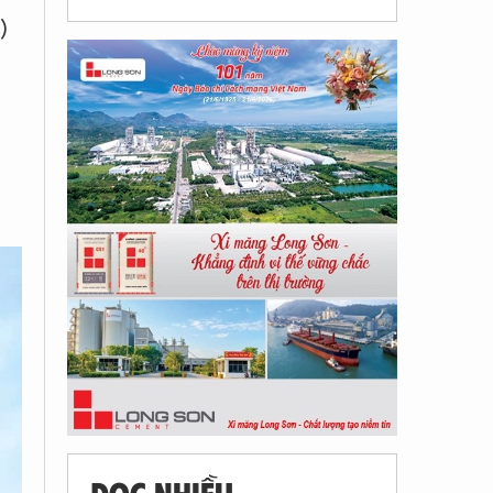
)
ĐỌC NHIỀU