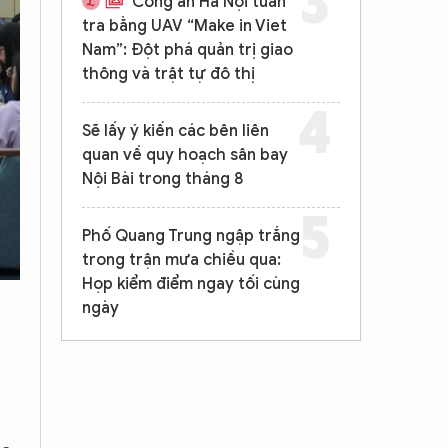
Sân bay quốc tế Cao Bằng
đầu tư khoảng 9.200 tỷ
đồng, dùng chung dân dụng
và quân sự
Ra mắt Câu lạc bộ
"Niềm tin số Thủ đô" - Công
an Hà Nội khẳng định nguyên
tắc "3 nhanh" bảo vệ người
dùng mạng xã hội
Công an Hà Nội tuần
n
tra bằng UAV “Make in Viet
Nam”: Đột phá quản trị giao
thông và trật tự đô thị