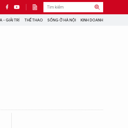
 - GIẢI TRÍ
THỂ THAO
SỐNG Ở HÀ NỘI
KINH DOANH
THÔNG TIN THÊM
CỘNG TÁC VỚI ANTĐ
TRA CỨU XE
HOTLINE: 032 9907 579