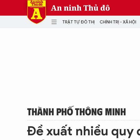
An ninh Thủ đô
TRẬT TỰ ĐÔ THỊ
CHÍNH TRỊ - XÃ HỘI
DANH MỤC
TRẬT TỰ ĐÔ THỊ
CHÍ
THẾ GIỚI
PH
Quân sự
THÀNH PHỐ THÔNG MINH
VĂ
THỂ THAO
SỐ
KINH DOANH
MU
THÀNH PHỐ THÔNG MINH
Đề xuất nhiều quy 