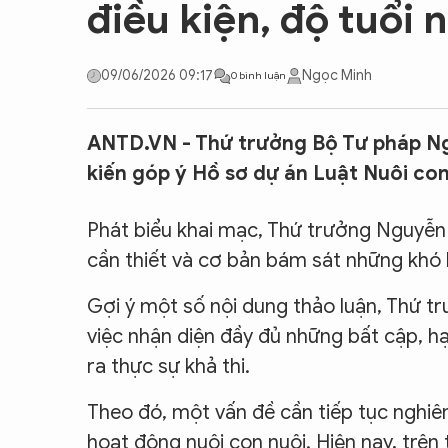
điều kiện, độ tuổi 
CON ĐƯỜNG KHỞI NGHIỆP
09/06/2026 09:17
Ngọc Minh
0 bình luận
ANTD.VN - Thứ trưởng Bộ Tư pháp Ng
kiến góp ý Hồ sơ dự án Luật Nuôi con 
Phát biểu khai mạc, Thứ trưởng Nguyễn 
cần thiết và cơ bản bám sát những khó 
Gợi ý một số nội dung thảo luận, Thứ tr
việc nhận diện đầy đủ những bất cập, h
ra thực sự khả thi.
Theo đó, một vấn đề cần tiếp tục nghiên
hoạt động nuôi con nuôi. Hiện nay, trên 