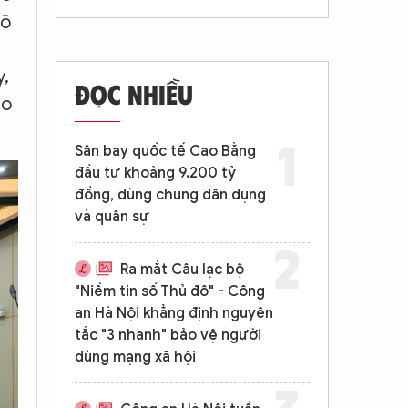
rõ
y,
ảo
ĐỌC NHIỀU