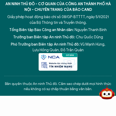
AN NINH THỦ ĐÔ - CƠ QUAN CỦA CÔNG AN THÀNH PHỐ HÀ
NỘI - CHUYÊN TRANG CỦA BÁO CAND
Giấy phép hoạt động báo chí số 08/GP-BTTTT, ngày 5/1/2021
của Bộ Thông tin và Truyền thông.
Tổng Biên tập Báo Công an Nhân dân:
Nguyễn Thanh Bình
Trưởng ban Biên tập An ninh Thủ đô:
Chu Quốc Dũng
Phó Trưởng ban Biên tập An ninh Thủ đô:
Vũ Mạnh Hùng
,
Lưu Hồng Quân
,
Đỗ Trần Quân
5 điểm nghẽn của Hà Nội
giải pháp xử lý điểm nghẽn của
Bản quyền thuộc An ninh Thủ đô. Cấm sao chép dưới mọi hình thức
nếu không có sự chấp thuận bằng văn bản.