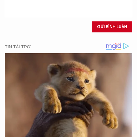
GỬI BÌNH LUẬN
XIN CHÀO,
TÔI LÀ CHATBOT CỦA