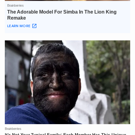
Hãy hỏi tôi bất kỳ điều gì bạn cần biết về
An Ninh Thủ Đô nhé. Tôi sẵn sàng hỗ trợ!