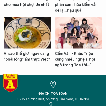
cho mùa hội chợ lớn nhất
phản cảm, hậu kiểm vẫn
để lại...hậu quả!
Vì sao thế giới ngày càng
Cẩm Vân - Khắc Triệu
“phải lòng” ẩm thực Việt?
cùng nhiều nghệ sĩ hội
ngộ trong "Mẹ tôi..."
ĐỊA CHỈ TÒA SOẠN
82 Lý Thường Kiệt, phường Cửa Nam, TP Hà Nội