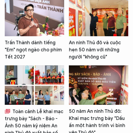
Trấn Thành dành tiếng
An ninh Thủ đô và cuộc
"Em" ngọt ngào cho phim
hẹn 50 năm với những
Tết 2027
người "không cũ"
50 năm An ninh Thủ đô:
Toàn cảnh Lễ khai mạc
Khai mạc trưng bày "Dấu
trưng bày "Sách - Báo -
ấn một hành trình vì bình
Ảnh 50 năm kỷ niệm An
yên Thủ đô"