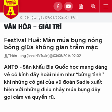
Chủ Nhật, ngày 09/08/2026, 04:39:11
VĂN HÓA - GIẢI TRÍ
Festival Huế: Màn múa bụng nóng
bỏng giữa không gian trầm mặc
Thiên Long (ảnh: Hà Tuấn)
03/05/2016 02:02
ANTĐ - Sân khấu Bia Quốc học mang dáng
vẻ cổ kính đầy hoài niệm như “bừng tỉnh”
khi những cô gái của vũ đoàn Sadie xuất
hiện với những điệu nhảy múa bụng đầy
gợi cảm và quyến rũ.