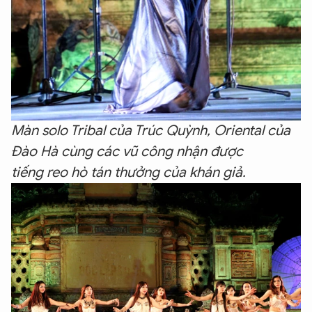
Màn solo Tribal của Trúc Quỳnh, Oriental của
Đào Hà cùng các vũ công nhận được
XIN CHÀO,
tiếng reo hò tán thưởng của khán giả.
TÔI LÀ CHATBOT CỦA
Hãy hỏi tôi bất kỳ điều gì bạn cần biết về
An Ninh Thủ Đô nhé. Tôi sẵn sàng hỗ trợ!