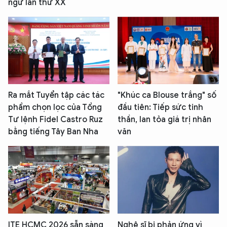
ngữ lần thứ XX
Ra mắt Tuyển tập các tác
"Khúc ca Blouse trắng" số
phẩm chọn lọc của Tổng
đầu tiên: Tiếp sức tinh
Tư lệnh Fidel Castro Ruz
thần, lan tỏa giá trị nhân
bằng tiếng Tây Ban Nha
văn
ITE HCMC 2026 sẵn sàng
Nghệ sĩ bị phản ứng vì