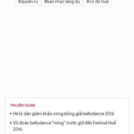
#quyến rũ
#ban nhạc lãng du
#cố đô huế
TIN LIÊN QUAN
Hé lộ dàn giám khảo nóng bỏng giải bellydance 2016
Vũ đoàn bellydance "nóng" trước giờ đến Festival Huế
2016