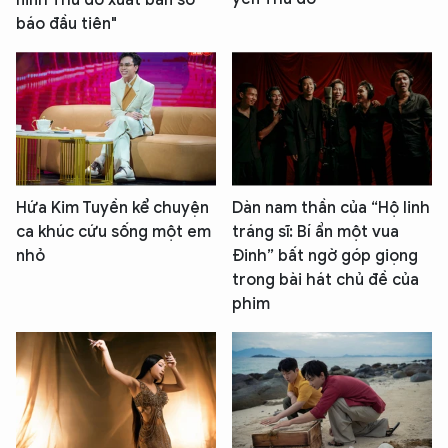
ninh Thủ đô xuất bản số
báo đầu tiên"
Hứa Kim Tuyền kể chuyện
Dàn nam thần của “Hộ linh
ca khúc cứu sống một em
tráng sĩ: Bí ẩn một vua
nhỏ
Đinh” bất ngờ góp giọng
trong bài hát chủ đề của
phim