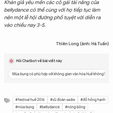
Khán giả yêu mến các cô gái tài năng của
bellydance có thể cùng với họ tiếp tục làm
nên một lễ hội đường phố tuyệt vời diễn ra
vào chiều nay 3-5.
Thiên Long (ảnh: Hà Tuấn)
Hỏi Chatbot về bài viết này
Múa bụng có phù hợp với không gian văn hóa Huế không?
#festival huế 2016
#vũ đoàn sadie
#đỗ hồng hạnh
#múa bụng
#bellydance
#nóng bỏng