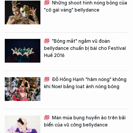
Những shoot hình nóng bỏng của
Hãy hỏi tôi bất kỳ điều gì bạn cần biết về
"cô gái vàng" bellydance
An Ninh Thủ Đô nhé. Tôi sẵn sàng hỗ trợ!
"Bỏng mắt" ngắm vũ đoàn
bellydance chuẩn bị bài cho Festival
Huế 2016
Đỗ Hồng Hạnh "hâm nóng" không
khí Noel bằng loạt ảnh nóng bỏng
Màn múa bụng huyền ảo trên bãi
biển của vũ công bellydance