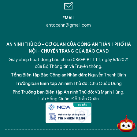
EMAIL
antdcahn@gmail.com
AN NINH THỦ ĐÔ - CƠ QUAN CỦA CÔNG AN THÀNH PHỐ HÀ
NỘI - CHUYÊN TRANG CỦA BÁO CAND
Giấy phép hoạt động báo chí số 08/GP-BTTTT, ngày 5/1/2021
của Bộ Thông tin và Truyền thông.
Tổng Biên tập Báo Công an Nhân dân:
Nguyễn Thanh Bình
Trưởng ban Biên tập An ninh Thủ đô:
Chu Quốc Dũng
Phó Trưởng ban Biên tập An ninh Thủ đô:
Vũ Mạnh Hùng
,
5 điểm nghẽn của Hà Nội
giải pháp xử lý điểm nghẽn của
Lưu Hồng Quân
,
Đỗ Trần Quân