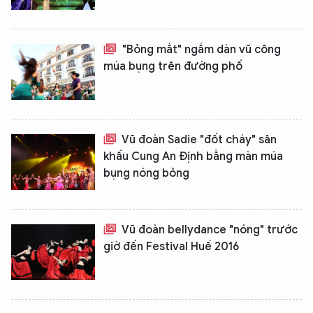
"Bỏng mắt" ngắm dàn vũ công
múa bụng trên đường phố
Vũ đoàn Sadie "đốt cháy" sân
khấu Cung An Định bằng màn múa
bụng nóng bỏng
Vũ đoàn bellydance "nóng" trước
giờ đến Festival Huế 2016
XIN CHÀO,
TÔI LÀ CHATBOT CỦA