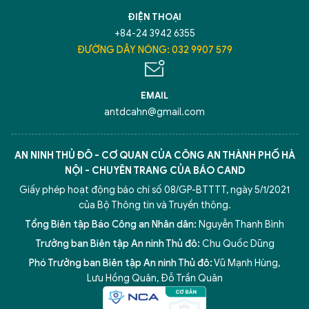
ĐIỆN THOẠI
+84-24 3942 6355
ĐƯỜNG DÂY NÓNG: 032 9907 579
EMAIL
antdcahn@gmail.com
AN NINH THỦ ĐÔ - CƠ QUAN CỦA CÔNG AN THÀNH PHỐ HÀ
NỘI - CHUYÊN TRANG CỦA BÁO CAND
Giấy phép hoạt động báo chí số 08/GP-BTTTT, ngày 5/1/2021
của Bộ Thông tin và Truyền thông.
Tổng Biên tập Báo Công an Nhân dân:
Nguyễn Thanh Bình
Trưởng ban Biên tập An ninh Thủ đô:
Chu Quốc Dũng
Phó Trưởng ban Biên tập An ninh Thủ đô:
Vũ Mạnh Hùng
,
5 điểm nghẽn của Hà Nội
giải pháp xử lý điểm nghẽn của
Lưu Hồng Quân
,
Đỗ Trần Quân