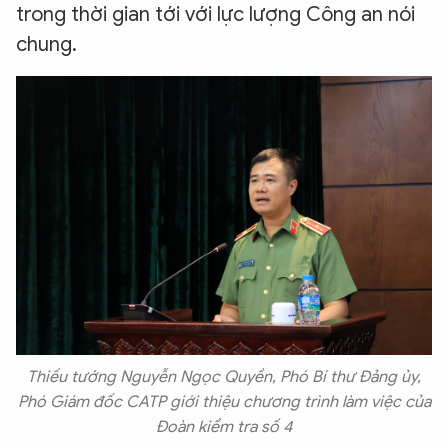
trong thời gian tới với lực lượng Công an nói
chung.
XIN CHÀO,
Thiếu tướng Nguyễn Ngọc Quyền, Phó Bí thư Đảng ủy,
TÔI LÀ CHATBOT CỦA
Phó Giám đốc CATP giới thiệu chương trình làm việc của
Đoàn kiểm tra số 4