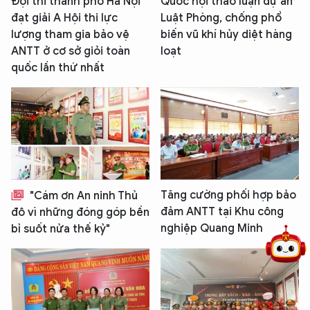
Đội thi thành phố Hà Nội
Quốc hội thảo luận dự án
đạt giải A Hội thi lực
Luật Phòng, chống phổ
lượng tham gia bảo vệ
biến vũ khí hủy diệt hàng
ANTT ở cơ sở giỏi toàn
loạt
quốc lần thứ nhất
5 điểm nghẽn của Hà Nội
giải pháp xử lý điểm nghẽn của
Tăng cường phối hợp bảo
"Cám ơn An ninh Thủ
đảm ANTT tại Khu công
đô vì những đóng góp bền
nghiệp Quang Minh
bỉ suốt nửa thế kỷ"