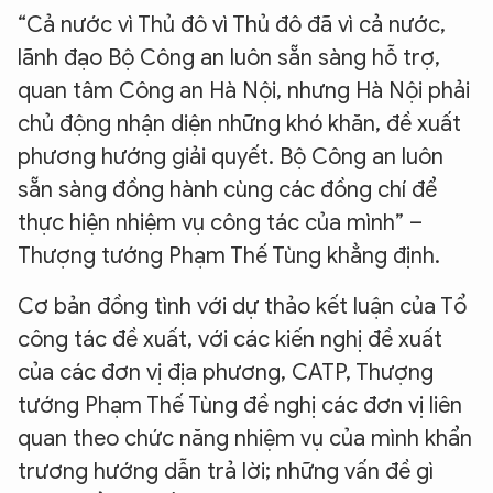
Hãy hỏi tôi bất kỳ điều gì bạn cần biết về
“Cả nước vì Thủ đô vì Thủ đô đã vì cả nước,
An Ninh Thủ Đô nhé. Tôi sẵn sàng hỗ trợ!
lãnh đạo Bộ Công an luôn sẵn sàng hỗ trợ,
quan tâm Công an Hà Nội, nhưng Hà Nội phải
chủ động nhận diện những khó khăn, đề xuất
phương hướng giải quyết. Bộ Công an luôn
sẵn sàng đồng hành cùng các đồng chí để
thực hiện nhiệm vụ công tác của mình” –
Thượng tướng Phạm Thế Tùng khẳng định.
Cơ bản đồng tình với dự thảo kết luận của Tổ
công tác đề xuất, với các kiến nghị đề xuất
của các đơn vị địa phương, CATP, Thượng
tướng Phạm Thế Tùng đề nghị các đơn vị liên
quan theo chức năng nhiệm vụ của mình khẩn
trương hướng dẫn trả lời; những vấn đề gì