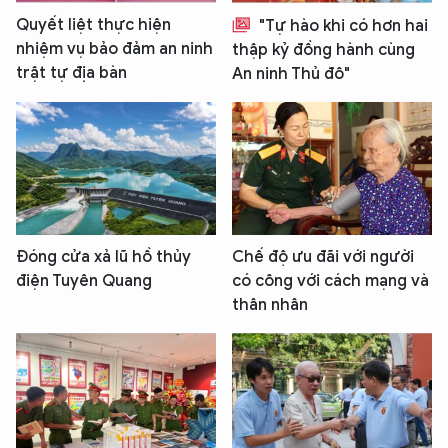
Quyết liệt thực hiện
"Tự hào khi có hơn hai
nhiệm vụ bảo đảm an ninh
thập kỷ đồng hành cùng
trật tự địa bàn
An ninh Thủ đô"
Đóng cửa xả lũ hồ thủy
Chế độ ưu đãi với người
điện Tuyên Quang
có công với cách mạng và
thân nhân