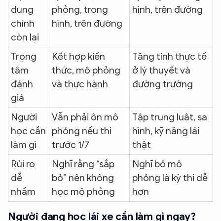
dung
phỏng, trong
hình, trên đường
chính
hình, trên đường
còn lại
Trọng
Kết hợp kiến
Tăng tính thực tế
tâm
thức, mô phỏng
ở lý thuyết và
đánh
và thực hành
đường trường
giá
Người
Vẫn phải ôn mô
Tập trung luật, sa
học cần
phỏng nếu thi
hình, kỹ năng lái
làm gì
trước 1/7
thật
Rủi ro
Nghĩ rằng “sắp
Nghĩ bỏ mô
dễ
bỏ” nên không
phỏng là kỳ thi dễ
nhầm
học mô phỏng
hơn
Người đang học lái xe cần làm gì ngay?