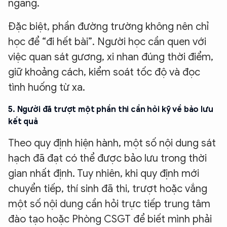
ngang.
Hãy hỏi tôi bất kỳ điều gì bạn cần biết về
Đặc biệt, phần đường trường không nên chỉ
An Ninh Thủ Đô nhé. Tôi sẵn sàng hỗ trợ!
học để “đi hết bài”. Người học cần quen với
việc quan sát gương, xi nhan đúng thời điểm,
giữ khoảng cách, kiểm soát tốc độ và đọc
tình huống từ xa.
5. Người đã trượt một phần thi cần hỏi kỹ về bảo lưu
kết quả
Theo quy định hiện hành, một số nội dung sát
hạch đã đạt có thể được bảo lưu trong thời
gian nhất định. Tuy nhiên, khi quy định mới
chuyển tiếp, thí sinh đã thi, trượt hoặc vắng
một số nội dung cần hỏi trực tiếp trung tâm
đào tạo hoặc Phòng CSGT để biết mình phải