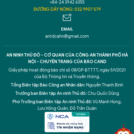
+84-24 3942 6355
ĐƯỜNG DÂY NÓNG: 032 9907 579
EMAIL
antdcahn@gmail.com
AN NINH THỦ ĐÔ - CƠ QUAN CỦA CÔNG AN THÀNH PHỐ HÀ
NỘI - CHUYÊN TRANG CỦA BÁO CAND
Giấy phép hoạt động báo chí số 08/GP-BTTTT, ngày 5/1/2021
của Bộ Thông tin và Truyền thông.
Tổng Biên tập Báo Công an Nhân dân:
Nguyễn Thanh Bình
Trưởng ban Biên tập An ninh Thủ đô:
Chu Quốc Dũng
Phó Trưởng ban Biên tập An ninh Thủ đô:
Vũ Mạnh Hùng
,
5 điểm nghẽn của Hà Nội
giải pháp xử lý điểm nghẽn của
Lưu Hồng Quân
,
Đỗ Trần Quân