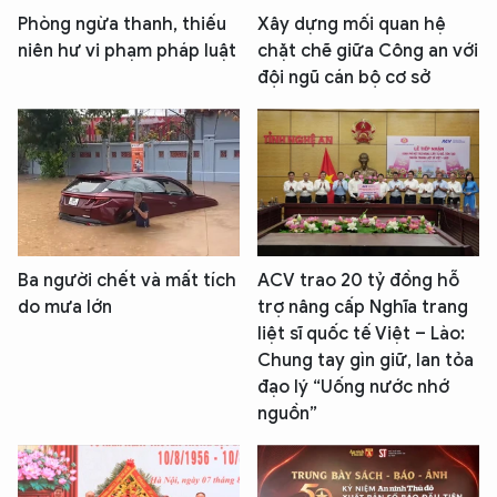
Phòng ngừa thanh, thiếu
Xây dựng mối quan hệ
niên hư vi phạm pháp luật
chặt chẽ giữa Công an với
đội ngũ cán bộ cơ sở
Ba người chết và mất tích
ACV trao 20 tỷ đồng hỗ
do mưa lớn
trợ nâng cấp Nghĩa trang
liệt sĩ quốc tế Việt – Lào:
Chung tay gìn giữ, lan tỏa
đạo lý “Uống nước nhớ
nguồn”