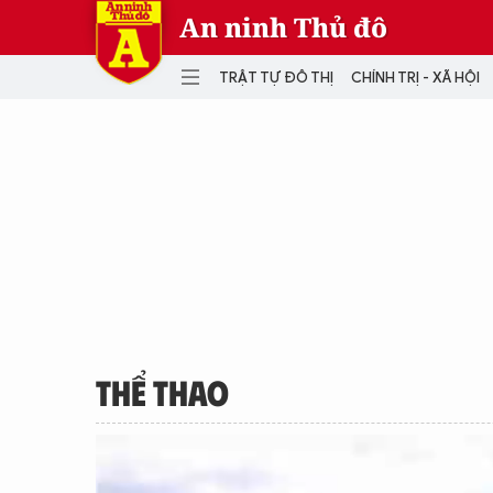
An ninh Thủ đô
TRẬT TỰ ĐÔ THỊ
CHÍNH TRỊ - XÃ HỘI
DANH MỤC
TRẬT TỰ ĐÔ THỊ
CHÍ
THẾ GIỚI
PH
Quân sự
THÀNH PHỐ THÔNG MINH
VĂ
THỂ THAO
SỐ
KINH DOANH
MU
THỂ THAO