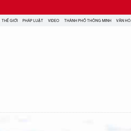
THẾ GIỚI
PHÁP LUẬT
VIDEO
THÀNH PHỐ THÔNG MINH
VĂN HÓA
MEDIA
NH TRỊ - XÃ HỘI
VIDEO
Đại hội Đảng
PODCAST
ÁP LUẬT
ẢNH
LONGFORM
N HÓA - GIẢI TRÍ
INFOGRAPHIC
NG Ở HÀ NỘI
LỊCH VẠN SỰ
LTIMEDIA
Podcast
Video
Ảnh
Infographic