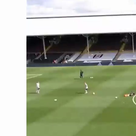
CON ĐƯỜNG KHỞI NGHIỆP