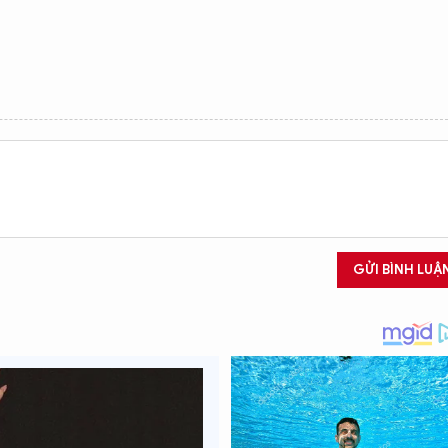
GỬI BÌNH LUẬ