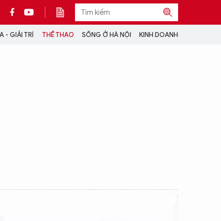
 - GIẢI TRÍ
THỂ THAO
SỐNG Ở HÀ NỘI
KINH DOANH
THÔNG TIN THÊM
CỘNG TÁC VỚI ANTĐ
TRA CỨU XE
HOTLINE: 032 9907 579