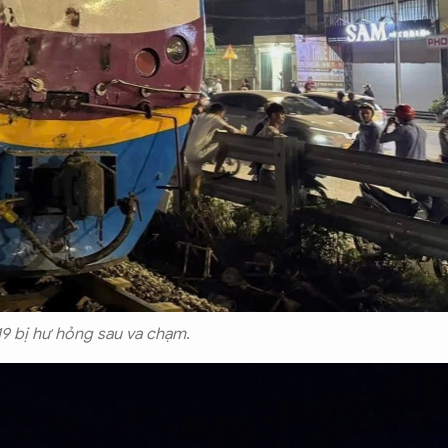
19 bị hư hỏng sau va chạm.