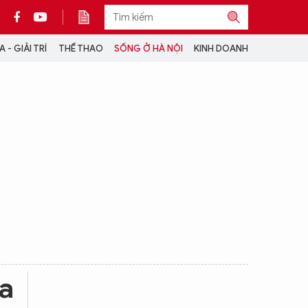
 - GIẢI TRÍ
THỂ THAO
SỐNG Ở HÀ NỘI
KINH DOANH
THÔNG TIN THÊM
CỘNG TÁC VỚI ANTĐ
TRA CỨU XE
HOTLINE: 032 9907 579
ỏa