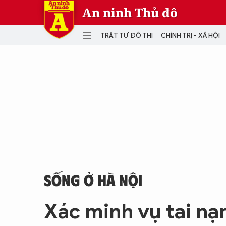
An ninh Thủ đô
TRẬT TỰ ĐÔ THỊ
CHÍNH TRỊ - XÃ HỘI
DANH MỤC
TRẬT TỰ ĐÔ THỊ
CHÍ
THẾ GIỚI
PH
Quân sự
THÀNH PHỐ THÔNG MINH
VĂ
THỂ THAO
SỐ
KINH DOANH
MU
SỐNG Ở HÀ NỘI
Xác minh vụ tai nạ