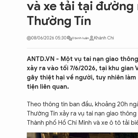
và xe tải tại đường
CON ĐƯỜNG KHỞI NGHIỆP
Thường Tín
08/06/2026 05:30
Khánh Chi
0 bình luận
ANTD.VN - Một vụ tai nạn giao thông 
xảy ra vào tối 7/6/2026, tại khu gian
gây thiệt hại về người, tuy nhiên là
tiện liên quan.
Theo thông tin ban đầu, khoảng 20h ngà
Thường Tín xảy ra vụ tai nạn giao thôn
Thành phố Hồ Chí Minh và xe ô tô tải b