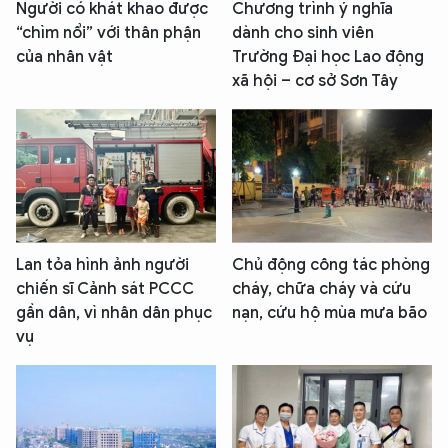
Người có khát khao được
Chương trình ý nghĩa
“chìm nổi” với thân phận
dành cho sinh viên
của nhân vật
Trường Đại học Lao động
xã hội – cơ sở Sơn Tây
Lan tỏa hình ảnh người
Chủ động công tác phòng
chiến sĩ Cảnh sát PCCC
cháy, chữa cháy và cứu
gần dân, vì nhân dân phục
nạn, cứu hộ mùa mưa bão
vụ