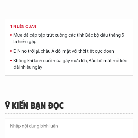
TIN LIÊN QUAN
XIN CHÀO,
Mưa đá cấp tập trút xuống các tỉnh Bắc bộ đầu tháng 5
TÔI LÀ CHATBOT CỦA
là hiếm gặp
El Nino trở lại, châu Á đối mặt với thời tiết cực đoan
Hãy hỏi tôi bất kỳ điều gì bạn cần biết về
Không khí lạnh cuối mùa gây mưa lớn, Bắc bộ mát mẻ kéo
An Ninh Thủ Đô nhé. Tôi sẵn sàng hỗ trợ!
dài nhiều ngày
Ý KIẾN BẠN ĐỌC