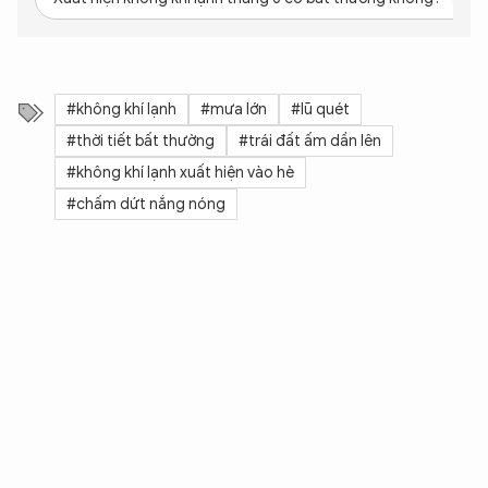
#không khí lạnh
#mưa lớn
#lũ quét
#thời tiết bất thường
#trái đất ấm dần lên
#không khí lạnh xuất hiện vào hè
#chấm dứt nắng nóng