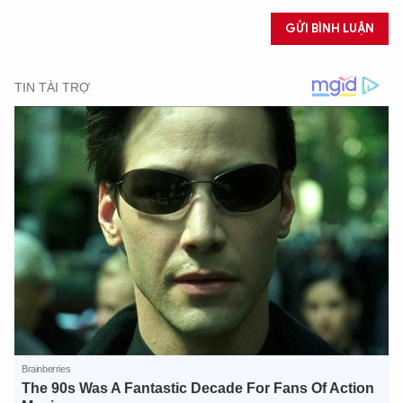
GỬI BÌNH LUẬN
XIN CHÀO,
TÔI LÀ CHATBOT CỦA
Hãy hỏi tôi bất kỳ điều gì bạn cần biết về
An Ninh Thủ Đô nhé. Tôi sẵn sàng hỗ trợ!