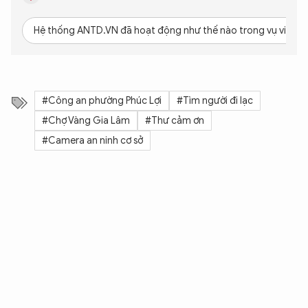
Hệ thống ANTD.VN đã hoạt động như thế nào trong vụ việc n
#Công an phường Phúc Lợi
#Tìm người đi lạc
#Chợ Vàng Gia Lâm
#Thư cảm ơn
#Camera an ninh cơ sở