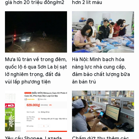
giá hơn 20 triệu đồng/m2
hơn 2 lít máu
Mưa lũ tràn về trong đêm,
Hà Nội: Minh bạch hóa
quốc lộ 6 qua Sơn La bị sạt
năng lực nhà cung cấp,
lở nghiêm trọng, đất đá
đảm bảo chất lượng bữa
vùi lấp phương tiện
ăn bán trú
Yêu cầu Shopee, Lazada
Chấm dứt thu thêm các