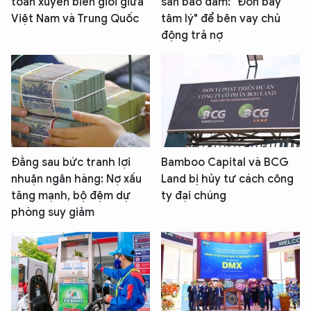
toán xuyên biên giới giữa
sản bảo đảm: "Đòn bẩy
Việt Nam và Trung Quốc
tâm lý" để bên vay chủ
động trả nợ
Đằng sau bức tranh lợi
Bamboo Capital và BCG
nhuận ngân hàng: Nợ xấu
Land bị hủy tư cách công
tăng mạnh, bộ đệm dự
ty đại chúng
phòng suy giảm