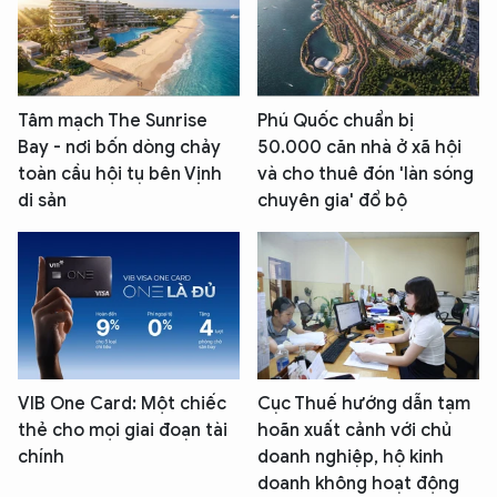
Tâm mạch The Sunrise
Phú Quốc chuẩn bị
Bay - nơi bốn dòng chảy
50.000 căn nhà ở xã hội
toàn cầu hội tụ bên Vịnh
và cho thuê đón 'làn sóng
di sản
chuyên gia' đổ bộ
VIB One Card: Một chiếc
Cục Thuế hướng dẫn tạm
thẻ cho mọi giai đoạn tài
hoãn xuất cảnh với chủ
chính
doanh nghiệp, hộ kinh
doanh không hoạt động