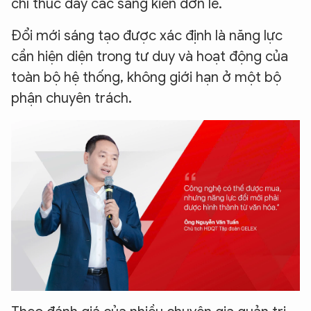
chỉ thúc đẩy các sáng kiến đơn lẻ.
Đổi mới sáng tạo được xác định là năng lực
cần hiện diện trong tư duy và hoạt động của
toàn bộ hệ thống, không giới hạn ở một bộ
phận chuyên trách.
XIN CHÀO,
TÔI LÀ CHATBOT CỦA
Hãy hỏi tôi bất kỳ điều gì bạn cần biết về
An Ninh Thủ Đô nhé. Tôi sẵn sàng hỗ trợ!