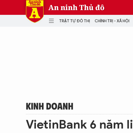
An ninh Thủ đô
TRẬT TỰ ĐÔ THỊ
CHÍNH TRỊ - XÃ HỘI
DANH MỤC
TRẬT TỰ ĐÔ THỊ
CHÍ
THẾ GIỚI
PH
Quân sự
THÀNH PHỐ THÔNG MINH
VĂ
THỂ THAO
SỐ
KINH DOANH
MU
KINH DOANH
VietinBank 6 năm li