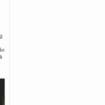
ng
bảo
đã