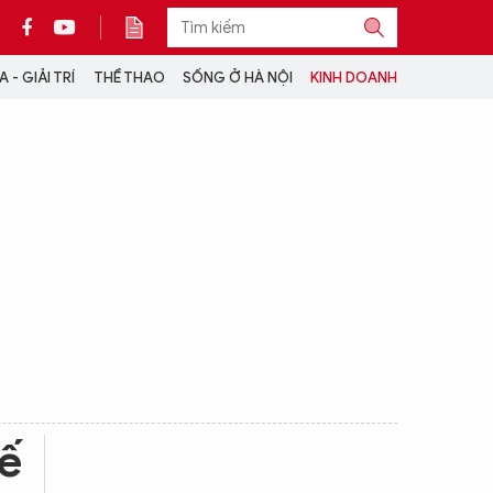
 - GIẢI TRÍ
THỂ THAO
SỐNG Ở HÀ NỘI
KINH DOANH
THÔNG TIN THÊM
CỘNG TÁC VỚI ANTĐ
TRA CỨU XE
HOTLINE: 032 9907 579
hế