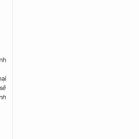
ình
mại
sẽ
nh