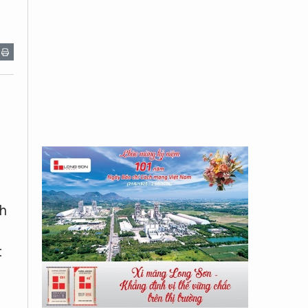
nh
t
h