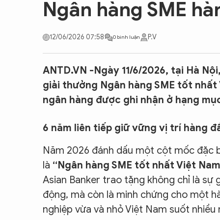
Ngân hàng SME hàn
CON ĐƯỜNG KHỞI NGHIỆP
12/06/2026 07:58
P.V
0 bình luận
ANTD.VN -Ngày 11/6/2026, tại Hà Nội
giải thưởng Ngân hàng SME tốt nhất V
ngân hàng được ghi nhận ở hạng mục 
6 năm liên tiếp giữ vững vị trí hàng đ
Năm 2026 đánh dấu một cột mốc đặc biệt
là
“Ngân hàng SME tốt nhất Việt Na
Asian Banker trao tặng không chỉ là sự
động, mà còn là minh chứng cho một h
nghiệp vừa và nhỏ Việt Nam suốt nhiều