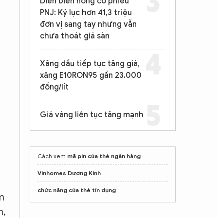
Diễn biến nóng cổ phiếu
PNJ: Kỷ lục hơn 41,3 triệu
đơn vị sang tay nhưng vẫn
chưa thoát giá sàn
Xăng dầu tiếp tục tăng giá,
xăng E10RON95 gần 23.000
đồng/lít
Giá vàng liên tục tăng mạnh
Cách xem
mã pin của thẻ ngân hàng
Vinhomes Dương Kinh
chức năng của thẻ tín dụng
àm
h,