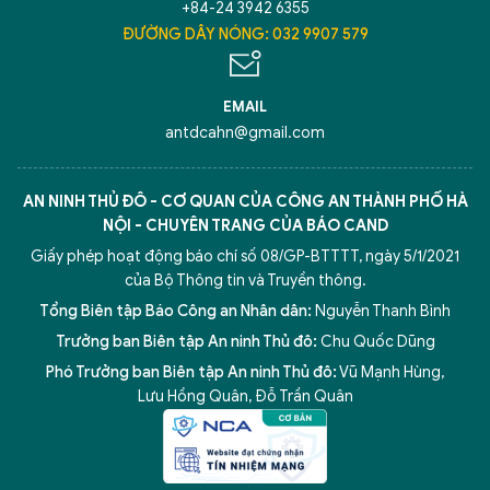
+84-24 3942 6355
ĐƯỜNG DÂY NÓNG: 032 9907 579
EMAIL
antdcahn@gmail.com
AN NINH THỦ ĐÔ - CƠ QUAN CỦA CÔNG AN THÀNH PHỐ HÀ
NỘI - CHUYÊN TRANG CỦA BÁO CAND
Giấy phép hoạt động báo chí số 08/GP-BTTTT, ngày 5/1/2021
của Bộ Thông tin và Truyền thông.
Tổng Biên tập Báo Công an Nhân dân:
Nguyễn Thanh Bình
Trưởng ban Biên tập An ninh Thủ đô:
Chu Quốc Dũng
Phó Trưởng ban Biên tập An ninh Thủ đô:
Vũ Mạnh Hùng
,
Lưu Hồng Quân
,
Đỗ Trần Quân
5 điểm nghẽn của Hà Nội
giải pháp xử lý điểm nghẽn của