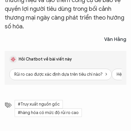
thương hiệu và tạo thêm công cụ để bảo vệ
quyền lợi người tiêu dùng trong bối cảnh
thương mại ngày càng phát triển theo hướng
số hóa.
Vân Hằng
Hỏi Chatbot về bài viết này
Rủi ro cao được xác định dựa trên tiêu chí nào?
Hệ thốn
#Truy xuất nguồn gốc
#hàng hóa có mức độ rủi ro cao
XIN CHÀO,