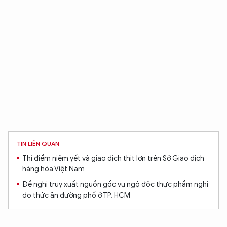
TÔI LÀ CHATBOT CỦA
Hãy hỏi tôi bất kỳ điều gì bạn cần biết về
An Ninh Thủ Đô nhé. Tôi sẵn sàng hỗ trợ!
TIN LIÊN QUAN
Thí điểm niêm yết và giao dịch thịt lợn trên Sở Giao dịch
hàng hóa Việt Nam
Đề nghị truy xuất nguồn gốc vụ ngộ độc thực phẩm nghi
do thức ăn đường phố ở TP. HCM