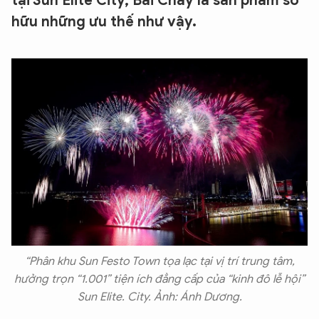
tại Sun Elite City, Bãi Cháy là sản phẩm sở
hữu những ưu thế như vậy.
“Phân khu Sun Festo Town tọa lạc tại vị trí trung tâm,
hưởng trọn “1.001” tiện ích đẳng cấp của “kinh đô lễ hội”
Sun Elite. City. Ảnh: Ánh Dương.