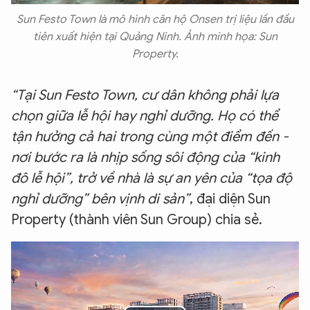
Sun Festo Town là mô hình căn hộ Onsen trị liệu lần đầu
Hãy hỏi tôi bất kỳ điều gì bạn cần biết về
tiên xuất hiện tại Quảng Ninh. Ảnh minh họa: Sun
An Ninh Thủ Đô nhé. Tôi sẵn sàng hỗ trợ!
Property.
“Tại Sun Festo Town, cư dân không phải lựa
chọn giữa lễ hội hay nghỉ dưỡng. Họ có thể
tận hưởng cả hai trong cùng một điểm đến -
nơi bước ra là nhịp sống sôi động của “kinh
đô lễ hội”, trở về nhà là sự an yên của “tọa độ
nghỉ dưỡng” bên vịnh di sản”
, đại diện Sun
Property (thành viên Sun Group) chia sẻ.