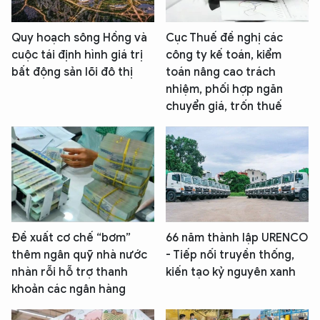
Quy hoạch sông Hồng và
Cục Thuế đề nghị các
cuộc tái định hình giá trị
công ty kế toán, kiểm
bất động sản lõi đô thị
toán nâng cao trách
nhiệm, phối hợp ngăn
chuyển giá, trốn thuế
Đề xuất cơ chế “bơm”
66 năm thành lập URENCO
thêm ngân quỹ nhà nước
- Tiếp nối truyền thống,
nhàn rỗi hỗ trợ thanh
kiến tạo kỷ nguyên xanh
khoản các ngân hàng