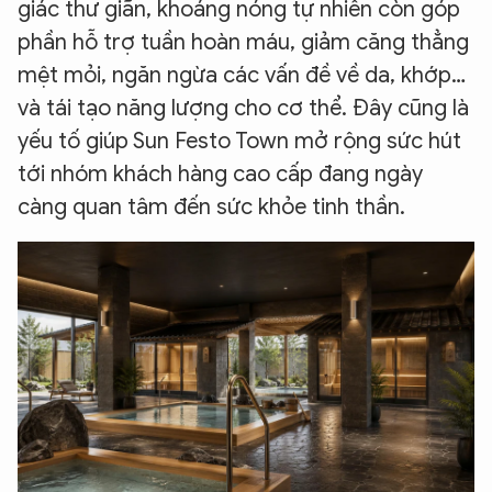
giác thư giãn, khoáng nóng tự nhiên còn góp
phần hỗ trợ tuần hoàn máu, giảm căng thẳng
mệt mỏi, ngăn ngừa các vấn đề về da, khớp…
và tái tạo năng lượng cho cơ thể. Đây cũng là
yếu tố giúp Sun Festo Town mở rộng sức hút
tới nhóm khách hàng cao cấp đang ngày
càng quan tâm đến sức khỏe tinh thần.
XIN CHÀO,
TÔI LÀ CHATBOT CỦA