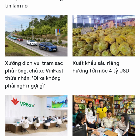
tin làm rõ
Xưởng dịch vụ, trạm sạc
Xuất khẩu sầu riêng
phủ rộng, chủ xe VinFast
hướng tới mốc 4 tỷ USD
thừa nhận: 'Đi xa không
phải nghĩ ngợi gì'