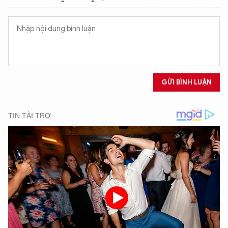
GỬI BÌNH LUẬN