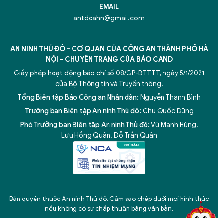
EMAIL
antdcahn@gmail.com
AN NINH THỦ ĐÔ - CƠ QUAN CỦA CÔNG AN THÀNH PHỐ HÀ
NỘI - CHUYÊN TRANG CỦA BÁO CAND
Giấy phép hoạt động báo chí số 08/GP-BTTTT, ngày 5/1/2021
của Bộ Thông tin và Truyền thông.
Tổng Biên tập Báo Công an Nhân dân:
Nguyễn Thanh Bình
Trưởng ban Biên tập An ninh Thủ đô:
Chu Quốc Dũng
Phó Trưởng ban Biên tập An ninh Thủ đô:
Vũ Mạnh Hùng
,
Lưu Hồng Quân
,
Đỗ Trần Quân
5 điểm nghẽn của Hà Nội
giải pháp xử lý điểm nghẽn của
Bản quyền thuộc An ninh Thủ đô. Cấm sao chép dưới mọi hình thức
nếu không có sự chấp thuận bằng văn bản.