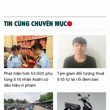
TIN CÙNG CHUYÊN MỤC
XIN CHÀO,
TÔI LÀ CHATBOT CỦA
Phát hiện hơn 53.000 phụ
Tạm giam đối tượng thuê
tùng ô tô nhãn Asahi có
ô tô tự lái rồi đem bán
Hãy hỏi tôi bất kỳ điều gì bạn cần biết về
dấu hiệu vi phạm
An Ninh Thủ Đô nhé. Tôi sẵn sàng hỗ trợ!