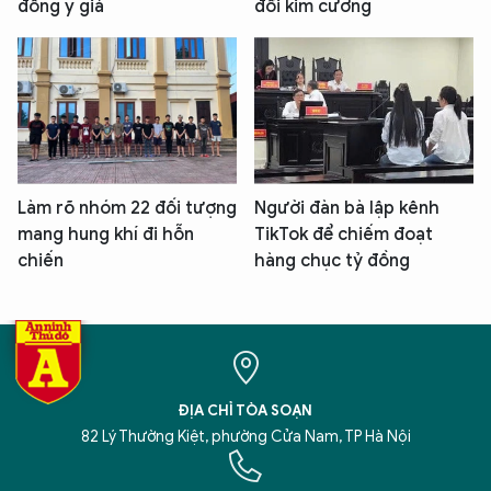
đông y giả
đổi kim cương
Làm rõ nhóm 22 đối tượng
Người đàn bà lập kênh
mang hung khí đi hỗn
TikTok để chiếm đoạt
chiến
hàng chục tỷ đồng
ĐỊA CHỈ TÒA SOẠN
82 Lý Thường Kiệt, phường Cửa Nam, TP Hà Nội