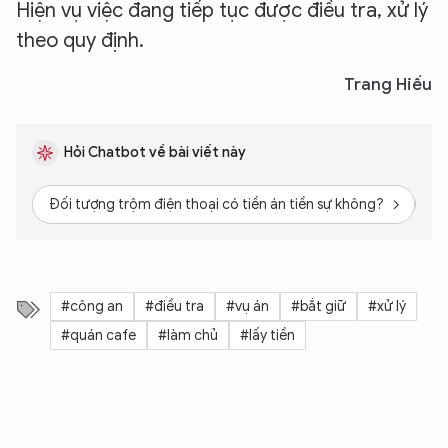
Hiện vụ việc đang tiếp tục được điều tra, xử lý
theo quy định.
Trang Hiếu
Hỏi Chatbot về bài viết này
Đối tượng trộm điện thoại có tiền án tiền sự không?
Gi
#công an
#điều tra
#vụ án
#bắt giữ
#xử lý
#quán cafe
#làm chủ
#lấy tiền