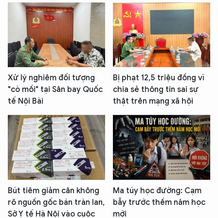
Xử lý nghiêm đối tượng
Bị phạt 12,5 triệu đồng vì
"cò mồi" tại Sân bay Quốc
chia sẻ thông tin sai sự
tế Nội Bài
thật trên mạng xã hội
Bút tiêm giảm cân không
Ma túy học đường: Cạm
rõ nguồn gốc bán tràn lan,
bẫy trước thềm năm học
Sở Y tế Hà Nội vào cuộc
mới