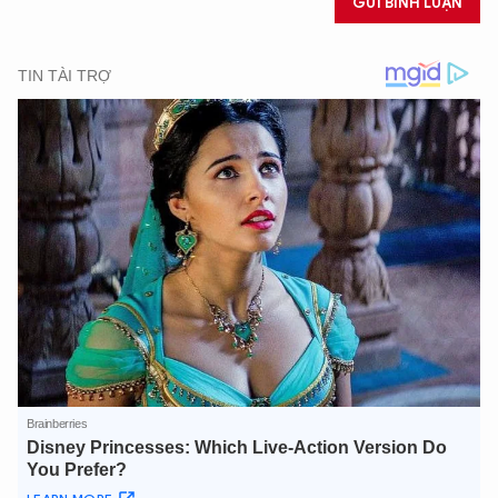
GỬI BÌNH LUẬN