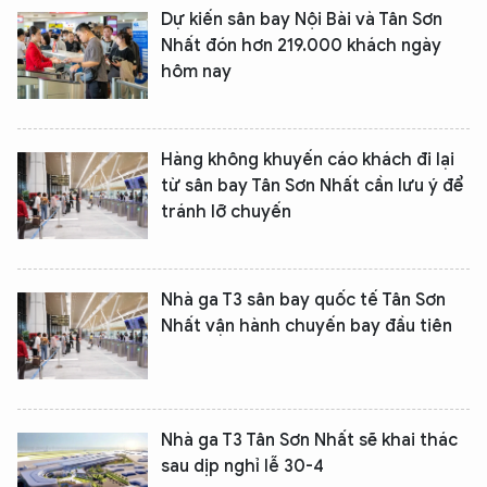
Dự kiến sân bay Nội Bài và Tân Sơn
Nhất đón hơn 219.000 khách ngày
hôm nay
Hàng không khuyến cáo khách đi lại
từ sân bay Tân Sơn Nhất cần lưu ý để
tránh lỡ chuyến
Nhà ga T3 sân bay quốc tế Tân Sơn
XIN CHÀO,
Nhất vận hành chuyến bay đầu tiên
TÔI LÀ CHATBOT CỦA
Hãy hỏi tôi bất kỳ điều gì bạn cần biết về
Nhà ga T3 Tân Sơn Nhất sẽ khai thác
An Ninh Thủ Đô nhé. Tôi sẵn sàng hỗ trợ!
sau dịp nghỉ lễ 30-4