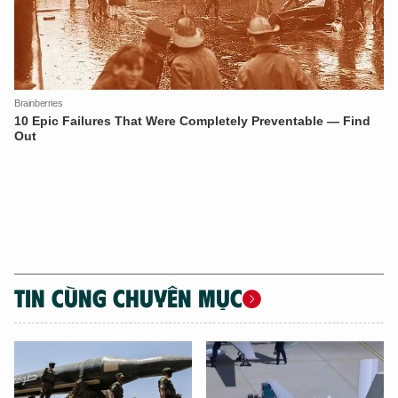
TÔI LÀ CHATBOT CỦA
Hãy hỏi tôi bất kỳ điều gì bạn cần biết về
An Ninh Thủ Đô nhé. Tôi sẵn sàng hỗ trợ!
TIN CÙNG CHUYÊN MỤC