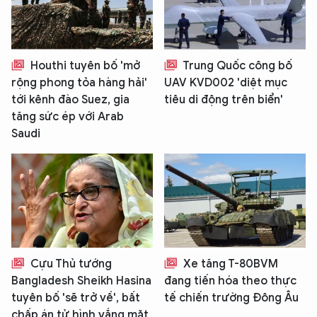
Houthi tuyên bố 'mở
Trung Quốc công bố
rộng phong tỏa hàng hải'
UAV KVD002 'diệt mục
tới kênh đào Suez, gia
tiêu di động trên biển'
tăng sức ép với Arab
Saudi
Cựu Thủ tướng
Xe tăng T-80BVM
Bangladesh Sheikh Hasina
đang tiến hóa theo thực
tuyên bố 'sẽ trở về', bất
tế chiến trường Đông Âu
chấp án tử hình vắng mặt