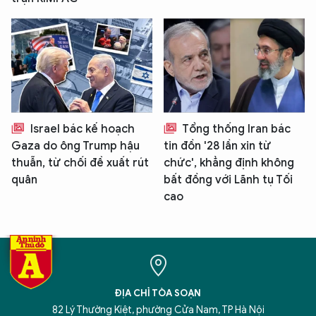
Israel bác kế hoạch
Tổng thống Iran bác
Gaza do ông Trump hậu
tin đồn '28 lần xin từ
thuẫn, từ chối đề xuất rút
chức', khẳng định không
quân
bất đồng với Lãnh tụ Tối
cao
ĐỊA CHỈ TÒA SOẠN
82 Lý Thường Kiệt, phường Cửa Nam, TP Hà Nội