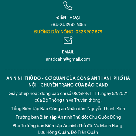
ĐIỆN THOẠI
+84-24 3942 6355
ĐƯỜNG DÂY NÓNG: 032 9907 579
EMAIL
antdcahn@gmail.com
AN NINH THỦ ĐÔ - CƠ QUAN CỦA CÔNG AN THÀNH PHỐ HÀ
NỘI - CHUYÊN TRANG CỦA BÁO CAND
Giấy phép hoạt động báo chí số 08/GP-BTTTT, ngày 5/1/2021
của Bộ Thông tin và Truyền thông.
Tổng Biên tập Báo Công an Nhân dân:
Nguyễn Thanh Bình
Trưởng ban Biên tập An ninh Thủ đô:
Chu Quốc Dũng
Phó Trưởng ban Biên tập An ninh Thủ đô:
Vũ Mạnh Hùng
,
Lưu Hồng Quân
,
Đỗ Trần Quân
5 điểm nghẽn của Hà Nội
giải pháp xử lý điểm nghẽn của