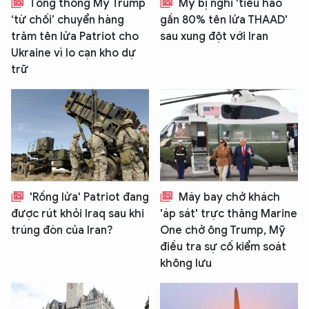
Tổng thống Mỹ Trump
Mỹ bị nghi 'tiêu hao
‘từ chối’ chuyển hàng
gần 80% tên lửa THAAD'
trăm tên lửa Patriot cho
sau xung đột với Iran
Ukraine vì lo cạn kho dự
trữ
'Rồng lửa' Patriot đang
Máy bay chở khách
được rút khỏi Iraq sau khi
'áp sát' trực thăng Marine
trúng đòn của Iran?
One chở ông Trump, Mỹ
điều tra sự cố kiểm soát
không lưu