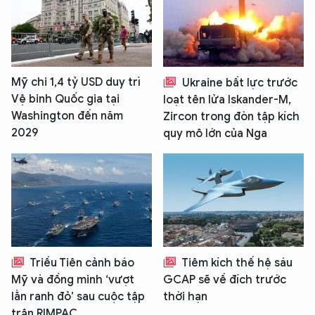
Mỹ chi 1,4 tỷ USD duy trì
Ukraine bất lực trước
Vệ binh Quốc gia tại
loạt tên lửa Iskander-M,
Washington đến năm
Zircon trong đòn tập kích
2029
quy mô lớn của Nga
Triều Tiên cảnh báo
Tiêm kích thế hệ sáu
Mỹ và đồng minh ‘vượt
GCAP sẽ về đích trước
lằn ranh đỏ’ sau cuộc tập
thời hạn
trận RIMPAC