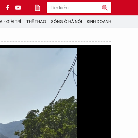
 - GIẢI TRÍ
THỂ THAO
SỐNG Ở HÀ NỘI
KINH DOANH
THÔNG TIN THÊM
CỘNG TÁC VỚI ANTĐ
TRA CỨU XE
HOTLINE: 032 9907 579