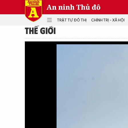
An ninh Thủ đô
TRẬT TỰ ĐÔ THỊ
CHÍNH TRỊ - XÃ HỘI
THẾ GIỚI
DANH MỤC
TRẬT TỰ ĐÔ THỊ
CHÍ
THẾ GIỚI
PH
Quân sự
THÀNH PHỐ THÔNG MINH
VĂ
THỂ THAO
SỐ
KINH DOANH
MU