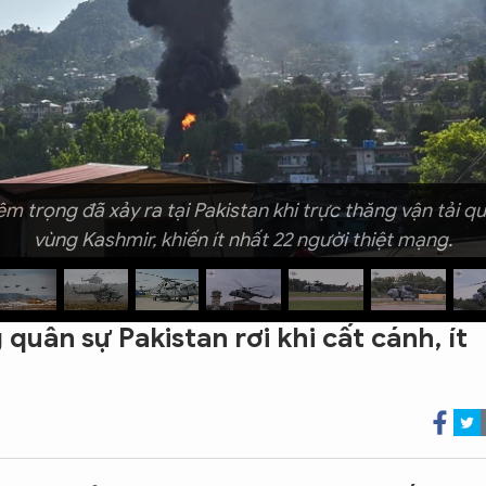
 trọng đã xảy ra tại Pakistan khi trực thăng vận tải qu
vùng Kashmir, khiến ít nhất 22 người thiệt mạng.
 quân sự Pakistan rơi khi cất cánh, ít