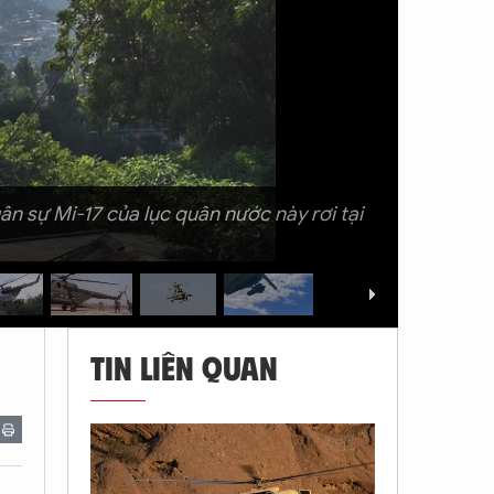
ân sự Mi-17 của lục quân nước này rơi tại
TIN LIÊN QUAN