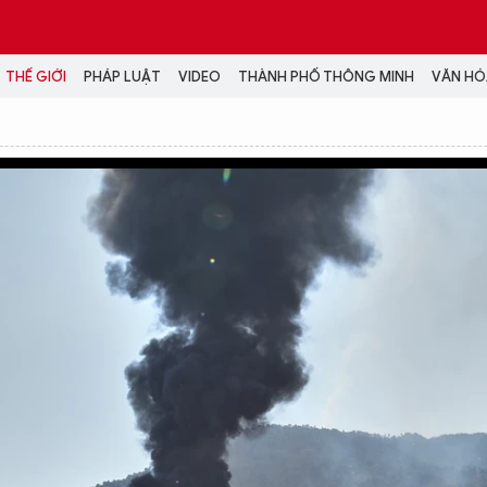
THẾ GIỚI
PHÁP LUẬT
VIDEO
THÀNH PHỐ THÔNG MINH
VĂN HÓA
MEDIA
NH TRỊ - XÃ HỘI
VIDEO
Đại hội Đảng
PODCAST
ÁP LUẬT
ẢNH
LONGFORM
N HÓA - GIẢI TRÍ
INFOGRAPHIC
NG Ở HÀ NỘI
LỊCH VẠN SỰ
LTIMEDIA
Podcast
Video
Ảnh
Infographic