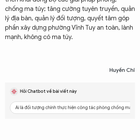
XIN CHÀO,
chống ma túy; tăng cường tuyên truyền, quản
TÔI LÀ CHATBOT CỦA
lý địa bàn, quản lý đối tượng, quyết tâm góp
phần xây dựng phường Vĩnh Tuy an toàn, lành
mạnh, không có ma túy.
Hãy hỏi tôi bất kỳ điều gì bạn cần biết về
An Ninh Thủ Đô nhé. Tôi sẵn sàng hỗ trợ!
Huyền Chi
Hỏi Chatbot về bài viết này
Ai là đối tượng chính thực hiện công tác phòng chống ma túy