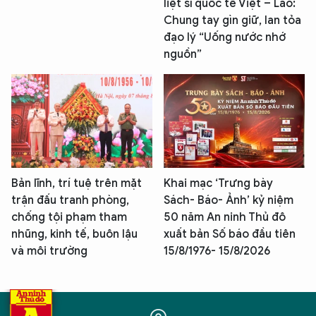
liệt sĩ quốc tế Việt – Lào:
Chung tay gìn giữ, lan tỏa
đạo lý “Uống nước nhớ
nguồn”
Bản lĩnh, trí tuệ trên mặt
Khai mạc ‘Trưng bày
trận đấu tranh phòng,
Sách- Báo- Ảnh’ kỷ niệm
chống tội phạm tham
50 năm An ninh Thủ đô
nhũng, kinh tế, buôn lậu
xuất bản Số báo đầu tiên
và môi trường
15/8/1976- 15/8/2026