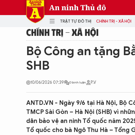
An ninh Thủ đô
TRẬT TỰ ĐÔ THỊ
CHÍNH TRỊ - XÃ HỘI
CHÍNH TRỊ - XÃ HỘI
DANH MỤC
Bộ Công an tặng B
TRẬT TỰ ĐÔ THỊ
CHÍ
SHB
THẾ GIỚI
PH
Quân sự
10/06/2026 07:39
P.V
0 bình luận
THÀNH PHỐ THÔNG MINH
VĂ
THỂ THAO
SỐ
KINH DOANH
MU
ANTD.VN - Ngày 9/6 tại Hà Nội, Bộ 
TMCP Sài Gòn – Hà Nội (SHB) vì nhữn
dân bảo vệ an ninh Tổ quốc năm 2025
Tổ quốc cho bà Ngô Thu Hà – Tổng G