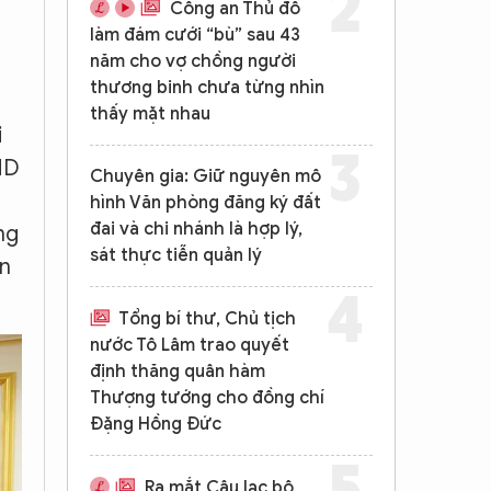
Công an Thủ đô
làm đám cưới “bù” sau 43
.
năm cho vợ chồng người
thương binh chưa từng nhìn
thấy mặt nhau
i
ND
Chuyên gia: Giữ nguyên mô
hình Văn phòng đăng ký đất
đai và chi nhánh là hợp lý,
ng
sát thực tiễn quản lý
an
Tổng bí thư, Chủ tịch
nước Tô Lâm trao quyết
định thăng quân hàm
Thượng tướng cho đồng chí
Đặng Hồng Đức
Ra mắt Câu lạc bộ