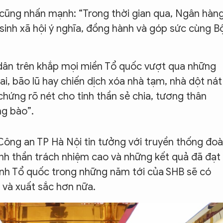
 cũng nhấn mạnh: “Trong thời gian qua, Ngân hàn
 sinh xã hội ý nghĩa, đồng hành và góp sức cùng B
ân trên khắp mọi miền Tổ quốc vượt qua những
ai, bão lũ hay chiến dịch xóa nhà tạm, nhà dột nát
chứng rõ nét cho tinh thần sẻ chia, tương thân
ng bào”.
Công an TP Hà Nội tin tưởng với truyền thống đo
inh thần trách nhiệm cao và những kết quả đã đạt
inh Tổ quốc trong những năm tới của SHB sẽ có
 và xuất sắc hơn nữa.