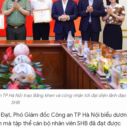
 TP Hà Nội trao Bằng khen và công nhận tới đại diện lãnh đạo
SHB
iến Đạt, Phó Giám đốc Công an TP Hà Nội biểu dươn
h mà tập thể cán bộ nhân viên SHB đã đạt được