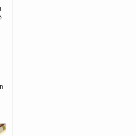
g
ộ
àn