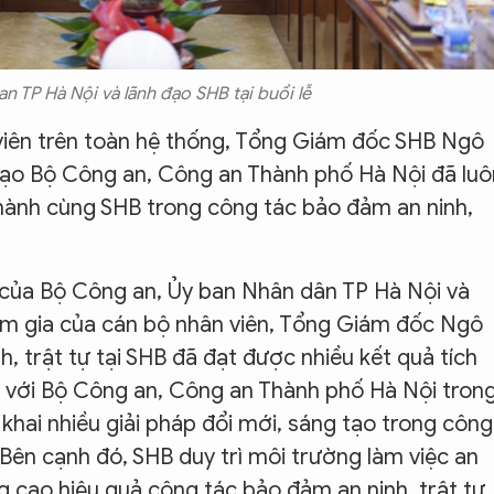
n TP Hà Nội và lãnh đạo SHB tại buổi lễ
viên trên toàn hệ thống, Tổng Giám đốc SHB Ngô
 đạo Bộ Công an, Công an Thành phố Hà Nội đã luô
hành cùng SHB trong công tác bảo đảm an ninh,
 của Bộ Công an, Ủy ban Nhân dân TP Hà Nội và
m gia của cán bộ nhân viên, Tổng Giám đốc Ngô
, trật tự tại SHB đã đạt được nhiều kết quả tích
 với Bộ Công an, Công an Thành phố Hà Nội tron
 khai nhiều giải pháp đổi mới, sáng tạo trong công
Bên cạnh đó, SHB duy trì môi trường làm việc an
ng cao hiệu quả công tác bảo đảm an ninh, trật tự