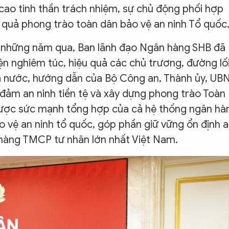
 cao tinh thần trách nhiệm, sự chủ động phối hợp
u quả phong trào toàn dân bảo vệ an ninh Tổ quốc
g những năm qua, Ban lãnh đạo Ngân hàng SHB đã
iện nghiêm túc, hiệu quả các chủ trương, đường lố
à nước, hướng dẫn của Bộ Công an, Thành ủy, UB
đảm an ninh tiền tệ và xây dựng phong trào Toàn
được sức mạnh tổng hợp của cả hệ thống ngân hà
 vệ an ninh tổ quốc, góp phần giữ vững ổn định 
n hàng TMCP tư nhân lớn nhất Việt Nam.