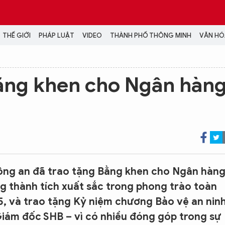
THẾ GIỚI
PHÁP LUẬT
VIDEO
THÀNH PHỐ THÔNG MINH
VĂN HÓA
MEDIA
ằng khen cho Ngân hàn
NH TRỊ - XÃ HỘI
VIDEO
Đại hội Đảng
PODCAST
ÁP LUẬT
ẢNH
LONGFORM
N HÓA - GIẢI TRÍ
INFOGRAPHIC
NG Ở HÀ NỘI
LỊCH VẠN SỰ
LTIMEDIA
Công an đã trao tặng Bằng khen cho Ngân hàn
Podcast
g thành tích xuất sắc trong phong trào toàn
Video
, và trao tặng Kỷ niệm chương Bảo vệ an nin
Ảnh
iám đốc SHB – vì có nhiều đóng góp trong sự
Infographic