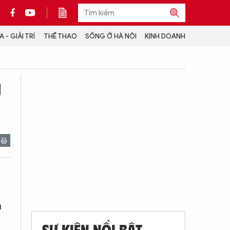
 - GIẢI TRÍ
THỂ THAO
SỐNG Ở HÀ NỘI
KINH DOANH
THÔNG TIN THÊM
g
CỘNG TÁC VỚI ANTĐ
TRA CỨU XE
HOTLINE: 032 9907 579
g
h
SỰ KIỆN NỔI BẬT