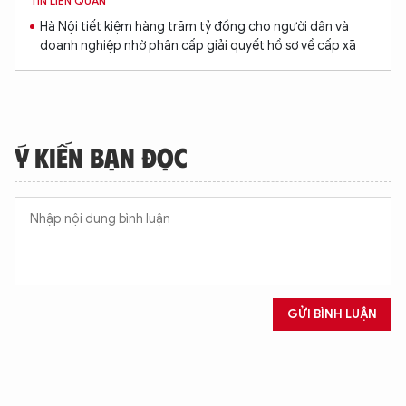
TIN LIÊN QUAN
Hà Nội tiết kiệm hàng trăm tỷ đồng cho người dân và
doanh nghiệp nhờ phân cấp giải quyết hồ sơ về cấp xã
XIN CHÀO,
TÔI LÀ CHATBOT CỦA
Ý KIẾN BẠN ĐỌC
Hãy hỏi tôi bất kỳ điều gì bạn cần biết về
An Ninh Thủ Đô nhé. Tôi sẵn sàng hỗ trợ!
GỬI BÌNH LUẬN