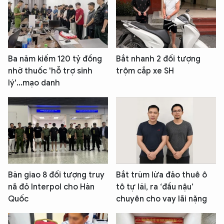
Ba năm kiếm 120 tỷ đồng
Bắt nhanh 2 đối tượng
nhờ thuốc 'hỗ trợ sinh
trộm cắp xe SH
lý'...mạo danh
Bàn giao 8 đối tượng truy
Bắt trùm lừa đảo thuê ô
nã đỏ Interpol cho Hàn
tô tự lái, ra ‘đầu nậu’
Quốc
chuyên cho vay lãi nặng