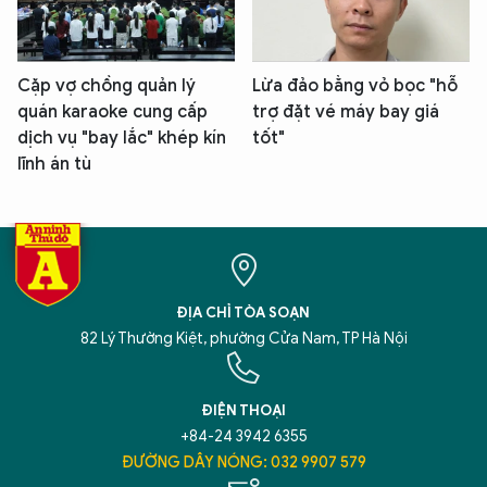
Cặp vợ chồng quản lý
Lừa đảo bằng vỏ bọc "hỗ
quán karaoke cung cấp
trợ đặt vé máy bay giá
dịch vụ "bay lắc" khép kín
tốt"
lĩnh án tù
ĐỊA CHỈ TÒA SOẠN
82 Lý Thường Kiệt, phường Cửa Nam, TP Hà Nội
ĐIỆN THOẠI
+84-24 3942 6355
ĐƯỜNG DÂY NÓNG: 032 9907 579