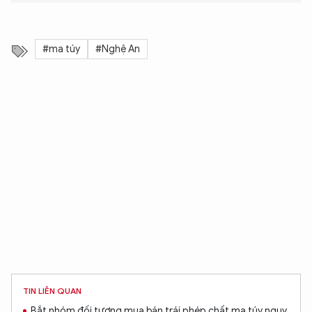
#ma túy
#Nghệ An
TIN LIÊN QUAN
Bắt nhóm đối tượng mua bán trái phép chất ma túy ngụy