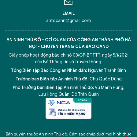
EMAIL
antdcahn@gmail.com
AN NINH THỦ ĐÔ - CƠ QUAN CỦA CÔNG AN THÀNH PHỐ HÀ
NỘI - CHUYÊN TRANG CỦA BÁO CAND
Giấy phép hoạt động báo chí số 08/GP-BTTTT, ngày 5/1/2021
của Bộ Thông tin và Truyền thông.
Tổng Biên tập Báo Công an Nhân dân:
Nguyễn Thanh Bình
Trưởng ban Biên tập An ninh Thủ đô:
Chu Quốc Dũng
Phó Trưởng ban Biên tập An ninh Thủ đô:
Vũ Mạnh Hùng
,
Lưu Hồng Quân
,
Đỗ Trần Quân
5 điểm nghẽn của Hà Nội
giải pháp xử lý điểm nghẽn của
Bản quyền thuộc An ninh Thủ đô. Cấm sao chép dưới mọi hình thức