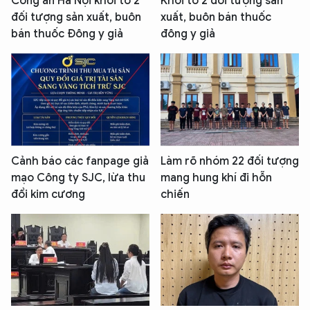
Công an Hà Nội khởi tố 2
Khởi tố 2 đối tượng sản
đối tượng sản xuất, buôn
xuất, buôn bán thuốc
bán thuốc Đông y giả
đông y giả
Cảnh báo các fanpage giả
Làm rõ nhóm 22 đối tượng
mạo Công ty SJC, lừa thu
mang hung khí đi hỗn
đổi kim cương
chiến