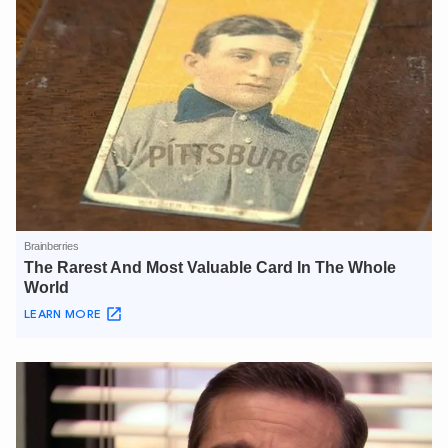
XIN CHÀO,
TÔI LÀ CHATBOT CỦA
Hãy hỏi tôi bất kỳ điều gì bạn cần biết về
An Ninh Thủ Đô nhé. Tôi sẵn sàng hỗ trợ!