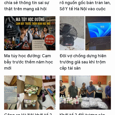
chia sẻ thông tin sai sự
rõ nguồn gốc bán tràn lan,
thật trên mạng xã hội
Sở Y tế Hà Nội vào cuộc
Ma túy học đường: Cạm
Đôi vợ chồng dựng hiện
bẫy trước thềm năm học
trường giả sau khi trộm
mới
cắp tài sản