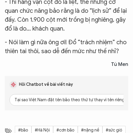
- Thì hàng vạn cột đổ la liệt, thế nhưng cơ
quan chức năng bảo rằng là do “lịch sử” để lại
đấy. Còn 1.900 cột mới trồng bị nghiêng, gãy
đổ là do... khách quan.
- Nói làm gì nữa ông ơi! Đổ “trách nhiệm” cho
thiên tai thôi, sao dễ đến mức như thế nhỉ?
Tú Men
Hỏi Chatbot về bài viết này
Tại sao Việt Nam đặt tên bão theo thứ tự thay vì tên riêng?
#bão
#Hà Nội
#cơn bão
#nặng nề
#sức gió