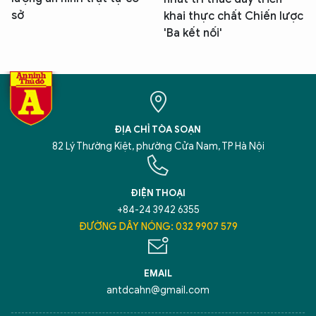
sở
khai thực chất Chiến lược
'Ba kết nối'
ĐỊA CHỈ TÒA SOẠN
82 Lý Thường Kiệt, phường Cửa Nam, TP Hà Nội
ĐIỆN THOẠI
+84-24 3942 6355
ĐƯỜNG DÂY NÓNG: 032 9907 579
EMAIL
antdcahn@gmail.com