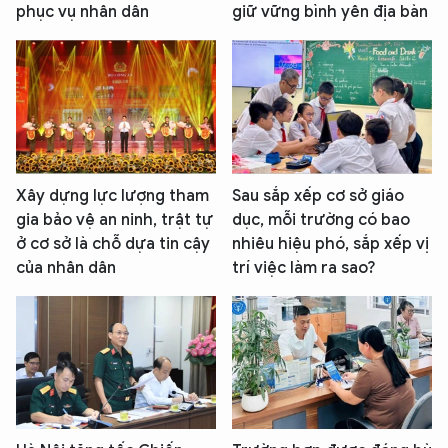
phục vụ nhân dân
giữ vững bình yên địa bàn
XIN CHÀO,
TÔI LÀ CHATBOT CỦA
Hãy hỏi tôi bất kỳ điều gì bạn cần biết về
Xây dựng lực lượng tham
Sau sắp xếp cơ sở giáo
An Ninh Thủ Đô nhé. Tôi sẵn sàng hỗ trợ!
gia bảo vệ an ninh, trật tự
dục, mỗi trường có bao
ở cơ sở là chỗ dựa tin cậy
nhiêu hiệu phó, sắp xếp vị
của nhân dân
trí việc làm ra sao?