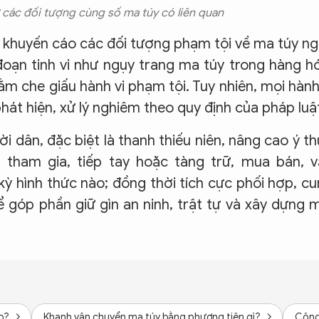
các đối tượng cùng số ma túy có liên quan
khuyến cáo các đối tượng phạm tội về ma túy n
oạn tinh vi như ngụy trang ma túy trong hàng h
ằm che giấu hành vi phạm tội. Tuy nhiên, mọi hành
hát hiện, xử lý nghiêm theo quy định của pháp luậ
dân, đặc biệt là thanh thiếu niên, nâng cao ý t
 tham gia, tiếp tay hoặc tàng trữ, mua bán, 
kỳ hình thức nào; đồng thời tích cực phối hợp, c
ể góp phần giữ gìn an ninh, trật tự và xây dựng 
o?
Khanh vận chuyển ma túy bằng phương tiện gì?
Công