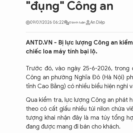
"đụng" Công an
CON ĐƯỜNG KHỞI NGHIỆP
09/07/2026 06:22
An Diệp
0 bình luận
ANTD.VN - Bị lực lượng Công an kiểm
chiếc loa máy tính bại lộ.
Trước đó, vào ngày 25-6-2026, trong q
Công an phường Nghĩa Đô (Hà Nội) phá
tỉnh Cao Bằng) có nhiều biểu hiện nghi v
Qua kiểm tra, lực lượng Công an phát 
theo có cất giấu nhiều túi nilon chứa vi
tượng khai nhận đây là ma túy tổng hợ
đang được mang đi bán cho khách.