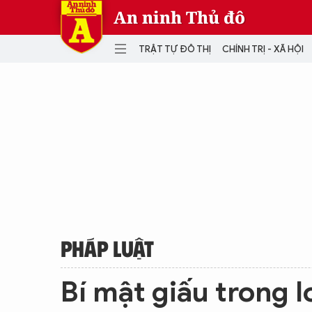
An ninh Thủ đô
TRẬT TỰ ĐÔ THỊ
CHÍNH TRỊ - XÃ HỘI
DANH MỤC
TRẬT TỰ ĐÔ THỊ
CHÍ
THẾ GIỚI
PH
Quân sự
THÀNH PHỐ THÔNG MINH
VĂ
THỂ THAO
SỐ
KINH DOANH
MU
PHÁP LUẬT
Bí mật giấu trong l