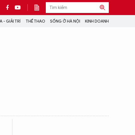
 - GIẢI TRÍ
THỂ THAO
SỐNG Ở HÀ NỘI
KINH DOANH
THÔNG TIN THÊM
CỘNG TÁC VỚI ANTĐ
TRA CỨU XE
HOTLINE: 032 9907 579