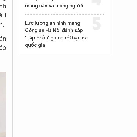
Anh
mang cần sa trong người
à 1
Lực lượng an ninh mạng
m.
Công an Hà Nội đánh sập
'Tập đoàn' game cờ bạc đa
bán
quốc gia
hép