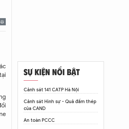
tác
SỰ KIỆN NỔI BẬT
tại
Cảnh sát 141 CATP Hà Nội
ang
Cảnh sát Hình sự - Quả đấm thép
đối
của CAND
ine
An toàn PCCC