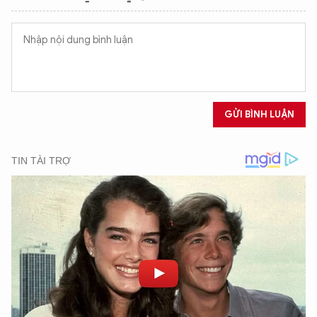
XIN CHÀO,
TÔI LÀ CHATBOT CỦA
GỬI BÌNH LUẬN
Hãy hỏi tôi bất kỳ điều gì bạn cần biết về
An Ninh Thủ Đô nhé. Tôi sẵn sàng hỗ trợ!