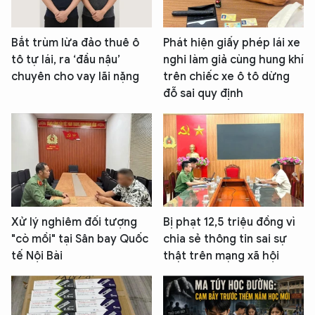
Bắt trùm lừa đảo thuê ô
Phát hiện giấy phép lái xe
tô tự lái, ra ‘đầu nậu’
nghi làm giả cùng hung khí
chuyên cho vay lãi nặng
trên chiếc xe ô tô dừng
đỗ sai quy định
Xử lý nghiêm đối tượng
Bị phạt 12,5 triệu đồng vì
"cò mồi" tại Sân bay Quốc
chia sẻ thông tin sai sự
tế Nội Bài
thật trên mạng xã hội