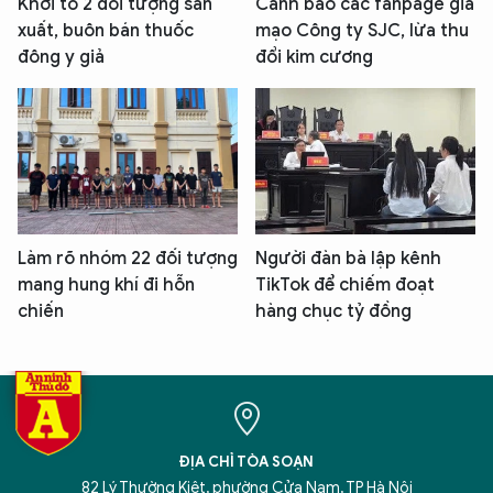
Khởi tố 2 đối tượng sản
Cảnh báo các fanpage giả
xuất, buôn bán thuốc
mạo Công ty SJC, lừa thu
đông y giả
đổi kim cương
Làm rõ nhóm 22 đối tượng
Người đàn bà lập kênh
mang hung khí đi hỗn
TikTok để chiếm đoạt
chiến
hàng chục tỷ đồng
ĐỊA CHỈ TÒA SOẠN
82 Lý Thường Kiệt, phường Cửa Nam, TP Hà Nội