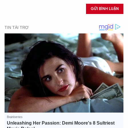
GỬI BÌNH LUẬN
XIN CHÀO,
TÔI LÀ CHATBOT CỦA
Hãy hỏi tôi bất kỳ điều gì bạn cần biết về
An Ninh Thủ Đô nhé. Tôi sẵn sàng hỗ trợ!