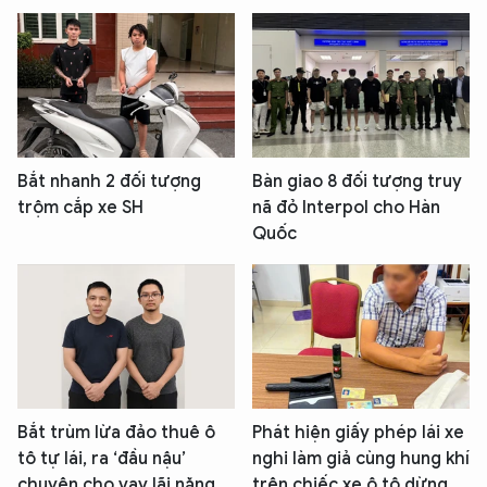
Bắt nhanh 2 đối tượng
Bàn giao 8 đối tượng truy
trộm cắp xe SH
nã đỏ Interpol cho Hàn
Quốc
Bắt trùm lừa đảo thuê ô
Phát hiện giấy phép lái xe
tô tự lái, ra ‘đầu nậu’
nghi làm giả cùng hung khí
chuyên cho vay lãi nặng
trên chiếc xe ô tô dừng