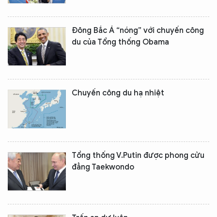
Đông Bắc Á “nóng” với chuyến công
du của Tổng thống Obama
Chuyến công du hạ nhiệt
XIN CHÀO,
TÔI LÀ CHATBOT CỦA
Tổng thống V.Putin được phong cửu
Hãy hỏi tôi bất kỳ điều gì bạn cần biết về
đẳng Taekwondo
An Ninh Thủ Đô nhé. Tôi sẵn sàng hỗ trợ!