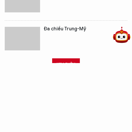
5 điểm nghẽn của Hà Nội
giải pháp xử lý điểm nghẽn của
Đa chiều Trung-Mỹ
XEM THÊM
ĐỊA CHỈ TÒA SOẠN
82 Lý Thường Kiệt, phường Cửa Nam, TP Hà Nội
ĐIỆN THOẠI