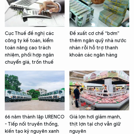
Cục Thuế đề nghị các
Đề xuất cơ chế “bơm”
công ty kế toán, kiểm
thêm ngân quỹ nhà nước
toán nâng cao trách
nhàn rỗi hỗ trợ thanh
nhiệm, phối hợp ngăn
khoản các ngân hàng
chuyển giá, trốn thuế
66 năm thành lập URENCO
Giá lợn hơi giảm mạnh,
- Tiếp nối truyền thống,
thịt lợn tại chợ vẫn giữ
kiến tạo kỷ nguyên xanh
nguyên