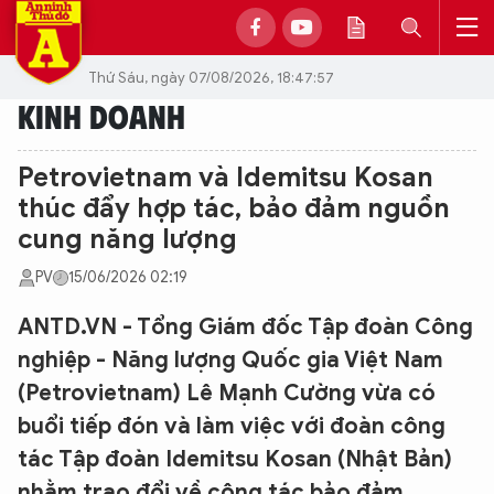
Thứ Sáu, ngày 07/08/2026, 18:47:57
KINH DOANH
Petrovietnam và Idemitsu Kosan
thúc đẩy hợp tác, bảo đảm nguồn
cung năng lượng
PV
15/06/2026 02:19
ANTD.VN - Tổng Giám đốc Tập đoàn Công
nghiệp - Năng lượng Quốc gia Việt Nam
(Petrovietnam) Lê Mạnh Cường vừa có
buổi tiếp đón và làm việc với đoàn công
tác Tập đoàn Idemitsu Kosan (Nhật Bản)
nhằm trao đổi về công tác bảo đảm