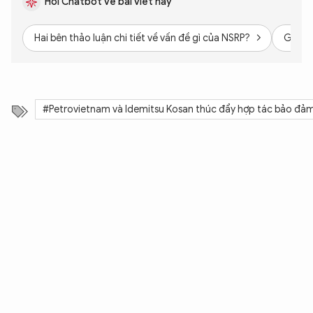
Hỏi Chatbot về bài viết này
An Ninh Thủ Đô nhé. Tôi sẵn sàng hỗ trợ!
Hai bên thảo luận chi tiết về vấn đề gì của NSRP?
Giải p
#Petrovietnam và Idemitsu Kosan thúc đẩy hợp tác bảo đả