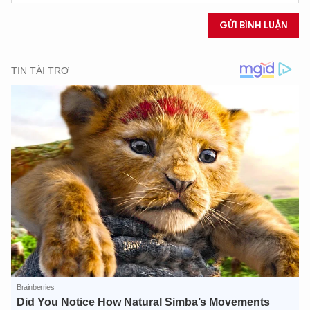
GỬI BÌNH LUẬN